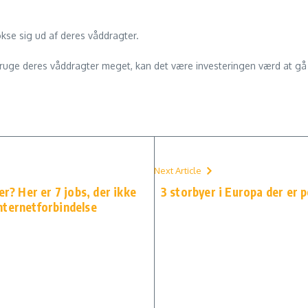
okse sig ud af deres våddragter.
bruge deres våddragter meget, kan det være investeringen værd at gå 
Next Article
er? Her er 7 jobs, der ikke
3 storbyer i Europa der er 
nternetforbindelse