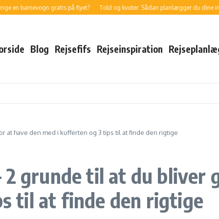
barnevogn gratis på flyet?
Told og kvoter: Sådan planlægger du dine indkøb ti
orside
Blog
Rejsefifs
Rejseinspiration
Rejseplanlæ
r at have den med i kufferten og 3 tips til at finde den rigtige
2 grunde til at du bliver 
s til at finde den rigtige