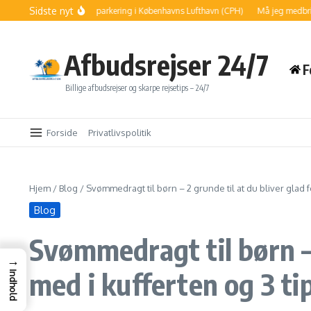
Fortsæt til indhold
Sidste nyt
n finder du billig parkering i Københavns Lufthavn (CPH)
Må jeg medbringe en 
Afbudsrejser 24/7
F
Billige afbudsrejser og skarpe rejsetips – 24/7
Forside
Privatlivspolitik
Hjem
/
Blog
/
Svømmedragt til børn – 2 grunde til at du bliver glad fo
Blog
Svømmedragt til børn – 
→
med i kufferten og 3 tip
Indhold