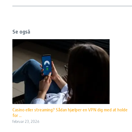
Se også
Casino eller streaming? Sådan hjælper en VPN dig med at holde
for ...
februar 23, 2026