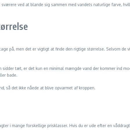
r sværere ved at blande sig sammen med vandets naturlige farve, hvilk
tørrelse
ge på, men det er vigtigt at finde den rigtige størrelse. Selvom de v
 sidder tæt, er det kun en minimal mængde vand der kommer ind mod
ller bade.
nd, så det ikke nåede at blive opvarmet af kroppen.
ter i mange forskellige prisklasser. Hvis du er ude efter en våddragt