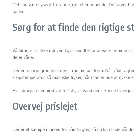
Det kan være lyserød, orange, rød eller lignende. De farver ha
bader.
Sørg for at finde den rigtige s
Våddragter er ikke nødvendigvis kendte for at være nemme at ta
de er våde.
Der er mange grunde til den stramme pasform. Når våddragten
kropstemperatur, så man ikke fryser, når man er ude at dykke e
Hvis dragten derimod var for løs, vil vand nemt kunne trænge i
Overvej prislejet
Der er et kæmpe marked for våddragter, så du kan finde våddrag