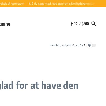
l hjemrejsen
Må du tage mad med gennem sikkerhedskontrollen?
9 måder at 
gning
tirsdag, august 4, 2026
glad for at have den