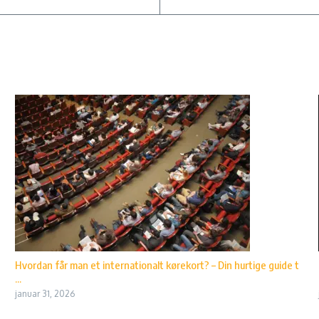
Hvordan får man et internationalt kørekort? – Din hurtige guide t
...
januar 31, 2026