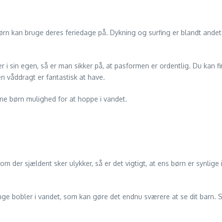
 børn kan bruge deres feriedage på. Dykning og surfing er blandt and
r i sin egen, så er man sikker på, at pasformen er ordentlig. Du kan f
 våddragt er fantastisk at have.
 dine børn mulighed for at hoppe i vandet.
vom der sjældent sker ulykker, så er det vigtigt, at ens børn er synlige
 bobler i vandet, som kan gøre det endnu sværere at se dit barn. St