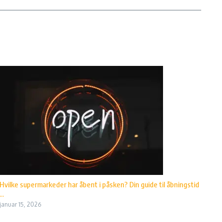
Hvilke supermarkeder har åbent i påsken? Din guide til åbningstid
...
januar 15, 2026