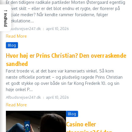
Er den tidligere radikale partileder Morten Østergaard egentlig
blevet skilt – eller er det blot endnu et rygte, der florerer på
→
sociale medier? Når kendte rammer forsiderne, følger
Indhold
spekulatione...
Afbudsrejser247.dk
april 10, 2026
Read More
Blog
Hvor høj er Prins Christian? Den overraskende
sandhed
Først troede vi, at det bare var kameraets vinkel. Så kom
næste officielle portræt – og pludselig ragede Prins Christian
et godt stykke op over både sin far Kong Frederik 10. og sin
høje onkel P...
Afbudsrejser247.dk
april 10, 2026
Read More
Blog
Casino eller