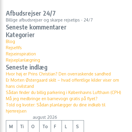
Afbudsrejser 24/7
Billige afbudsrejser og skarpe rejsetips - 24/7
Seneste kommentarer
Kategorier
Blog
Rejsefifs
Rejseinspiration
Rejseplanlægning
Seneste indlæg
Hvor høj er Prins Christian? Den overraskende sandhed
Er Morten Østergaard skilt – hvad offentlige kilder viser om
hans civilstand
Sådan finder du billig parkering i Københavns Lufthavn (CPH)
Må jeg medbringe en barnevogn gratis på flyet?
Told og kvoter: Sådan planlægger du dine indkøb til
hjemrejsen
august 2026
M
Ti
O
To
F
L
S