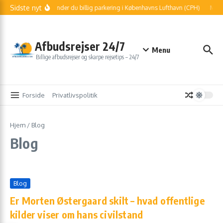
Fortsæt til indhold
Sidste nyt
Sådan finder du billig parkering i Københavns Lufthavn (CPH)
Må je
Afbudsrejser 24/7
Menu
Billige afbudsrejser og skarpe rejsetips – 24/7
Forside
Privatlivspolitik
Hjem
/
Blog
Blog
Blog
Er Morten Østergaard skilt – hvad offentlige
kilder viser om hans civilstand