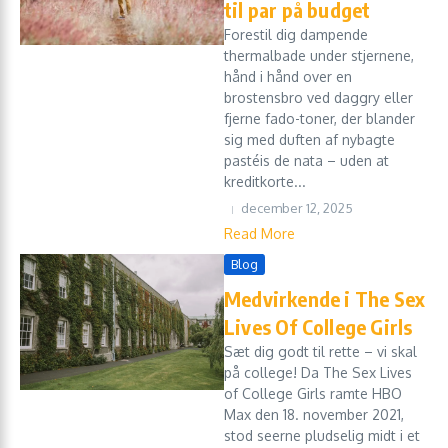
til par på budget
Forestil dig dampende
thermalbade under stjernene,
hånd i hånd over en
brostensbro ved daggry eller
fjerne fado-toner, der blander
sig med duften af nybagte
pastéis de nata – uden at
kreditkorte...
december 12, 2025
Read More
Blog
Medvirkende i The Sex
Lives Of College Girls
Sæt dig godt til rette – vi skal
på college! Da The Sex Lives
of College Girls ramte HBO
Max den 18. november 2021,
stod seerne pludselig midt i et