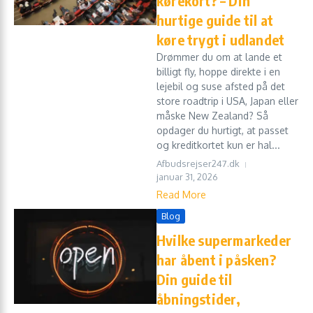
kørekort? – Din
hurtige guide til at
køre trygt i udlandet
Drømmer du om at lande et
billigt fly, hoppe direkte i en
lejebil og suse afsted på det
store roadtrip i USA, Japan eller
måske New Zealand? Så
opdager du hurtigt, at passet
og kreditkortet kun er hal...
Afbudsrejser247.dk
januar 31, 2026
Read More
Blog
Hvilke supermarkeder
har åbent i påsken?
Din guide til
åbningstider,