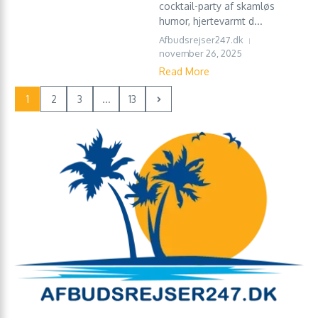
cocktail-party af skamløs
humor, hjertevarmt d...
Afbudsrejser247.dk
november 26, 2025
Read More
1
2
3
...
13