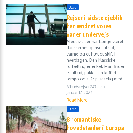
Blog
Rejser i sidste øjeblik
har ændret vores
vaner undervejs
Afbudsrejser har længe været
danskernes genvej til sol,
varme og et hurtigt skift i
hverdagen. Den klassiske
fortælling er enkel: Man finder
et tilbud, pakker en kuffert i
tempo og står pludselig med ...
Afbudsrejser247.dk
januar 12, 2026
Read More
Blog
8 romantiske
hovedstæder i Europa