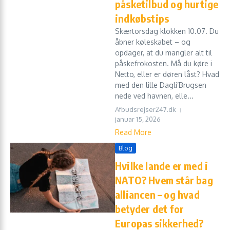
påsketilbud og hurtige
indkøbstips
Skærtorsdag klokken 10.07. Du
åbner køleskabet – og
opdager, at du mangler alt til
påskefrokosten. Må du køre i
Netto, eller er døren låst? Hvad
med den lille Dagli’Brugsen
nede ved havnen, elle...
Afbudsrejser247.dk
januar 15, 2026
Read More
Blog
Hvilke lande er med i
NATO? Hvem står bag
alliancen – og hvad
betyder det for
Europas sikkerhed?