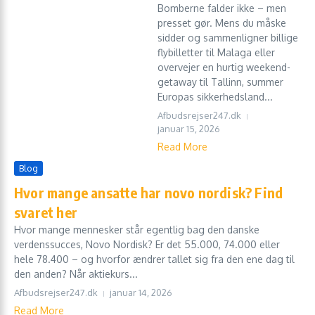
Bomberne falder ikke – men
presset gør. Mens du måske
sidder og sammenligner billige
flybilletter til Malaga eller
overvejer en hurtig weekend-
getaway til Tallinn, summer
Europas sikkerheds­land...
Afbudsrejser247.dk
januar 15, 2026
Read More
Blog
Hvor mange ansatte har novo nordisk? Find
svaret her
Hvor mange mennesker står egentlig bag den danske
verdenssucces, Novo Nordisk? Er det 55.000, 74.000 eller
hele 78.400 – og hvorfor ændrer tallet sig fra den ene dag til
den anden? Når aktiekurs...
Afbudsrejser247.dk
januar 14, 2026
Read More