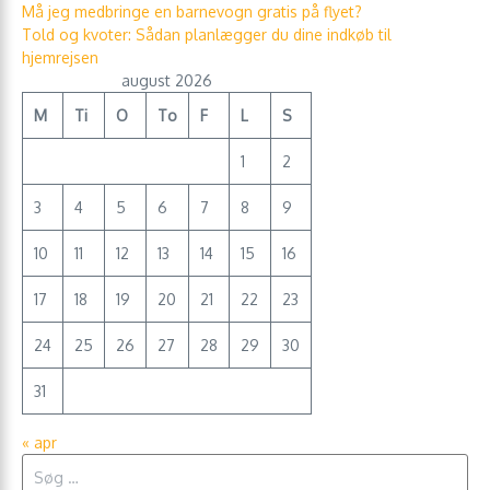
Må jeg medbringe en barnevogn gratis på flyet?
Told og kvoter: Sådan planlægger du dine indkøb til
hjemrejsen
august 2026
M
Ti
O
To
F
L
S
1
2
3
4
5
6
7
8
9
10
11
12
13
14
15
16
17
18
19
20
21
22
23
24
25
26
27
28
29
30
31
« apr
Søg efter: