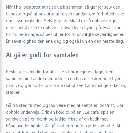
Når I har besluttet at rejse væk sammen, så gør jer selv den
tjeneste også at beslutte at rejsen handler om forholdet, ikke
om seværdigheder. Selvfølgeligt skal I også opleve noget,
men I behøver ikke opleve alt hvad byen byder på. Hvis I kun
har to hele dage, så beslut jer for to udvalgte seværdigheder.
En seværdighed den ene dag og også kun en den næste dag.
At gå er godt for samtalen
Beslut jer samtidig for at i ikke vil bruge jeres dage, klemt
sammen med andre mennesker, i en bus der kører hele byen
rundt, og gør korte, larmende ophold ved alle mulige kirker og
statuer.
Gå fra sted til sted og lad være med at sætte en tidsfrist. Gør
ophold undervejs. Drik en kold øl på en lille cafe, spis en
sandwich på en bænk og lad jer friste af en butik med
håndlavede møbler. At gå skaber rum for gode samtaler. At
være et fremmed sted giver følelsen af frihed, som farver