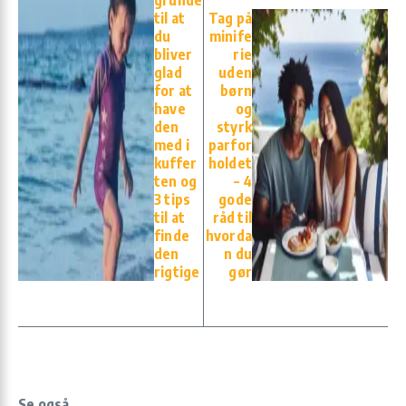
grunde
til at
Tag på
du
minife
bliver
rie
glad
uden
for at
børn
have
og
den
styrk
med i
parfor
kuffer
holdet
ten og
– 4
3 tips
gode
til at
råd til
finde
hvorda
den
n du
rigtige
gør
Se også