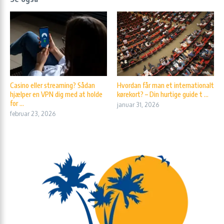
Casino eller streaming? Sådan
Hvordan får man et internationalt
hjælper en VPN dig med at holde
kørekort? – Din hurtige guide t ...
for ...
januar 31, 2026
februar 23, 2026