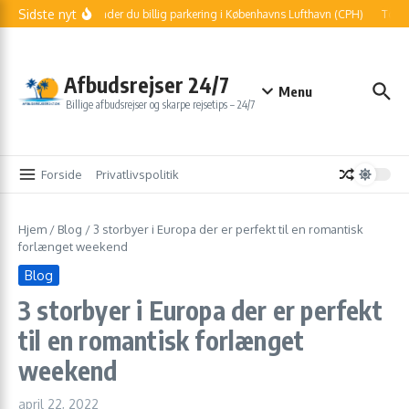
Fortsæt til indhold
Sidste nyt
Sådan finder du billig parkering i Københavns Lufthavn (CPH)
Told o
Afbudsrejser 24/7
Menu
Billige afbudsrejser og skarpe rejsetips – 24/7
Forside
Privatlivspolitik
Hjem
/
Blog
/
3 storbyer i Europa der er perfekt til en romantisk
forlænget weekend
Blog
3 storbyer i Europa der er perfekt
til en romantisk forlænget
weekend
april 22, 2022