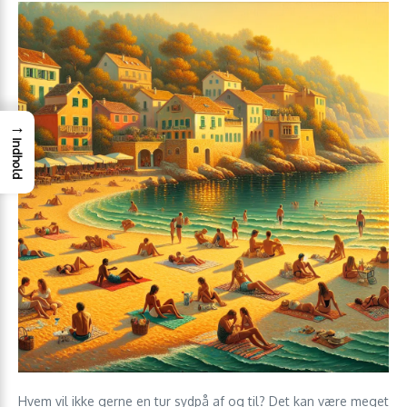
→
Indhold
Hvem vil ikke gerne en tur sydpå af og til? Det kan være meget