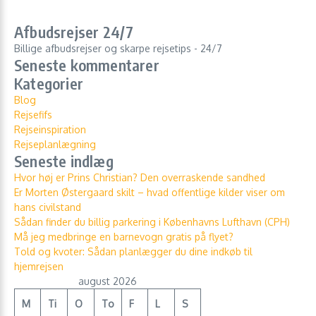
Afbudsrejser 24/7
Billige afbudsrejser og skarpe rejsetips - 24/7
Seneste kommentarer
Kategorier
Blog
Rejsefifs
Rejseinspiration
Rejseplanlægning
Seneste indlæg
Hvor høj er Prins Christian? Den overraskende sandhed
Er Morten Østergaard skilt – hvad offentlige kilder viser om
hans civilstand
Sådan finder du billig parkering i Københavns Lufthavn (CPH)
Må jeg medbringe en barnevogn gratis på flyet?
Told og kvoter: Sådan planlægger du dine indkøb til
hjemrejsen
august 2026
M
Ti
O
To
F
L
S