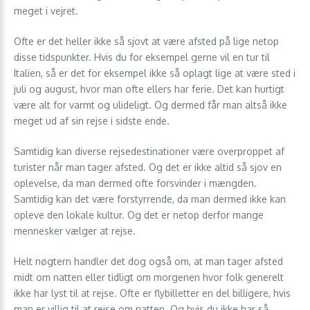
meget i vejret.
Ofte er det heller ikke så sjovt at være afsted på lige netop
disse tidspunkter. Hvis du for eksempel gerne vil en tur til
Italien, så er det for eksempel ikke så oplagt lige at være sted i
juli og august, hvor man ofte ellers har ferie. Det kan hurtigt
være alt for varmt og ulideligt. Og dermed får man altså ikke
meget ud af sin rejse i sidste ende.
Samtidig kan diverse rejsedestinationer være overproppet af
turister når man tager afsted. Og det er ikke altid så sjov en
oplevelse, da man dermed ofte forsvinder i mængden.
Samtidig kan det være forstyrrende, da man dermed ikke kan
opleve den lokale kultur. Og det er netop derfor mange
mennesker vælger at rejse.
Helt nøgtern handler det dog også om, at man tager afsted
midt om natten eller tidligt om morgenen hvor folk generelt
ikke har lyst til at rejse. Ofte er flybilletter en del billigere, hvis
man er villig til at rejse om natten. Og hvis du ikke har så