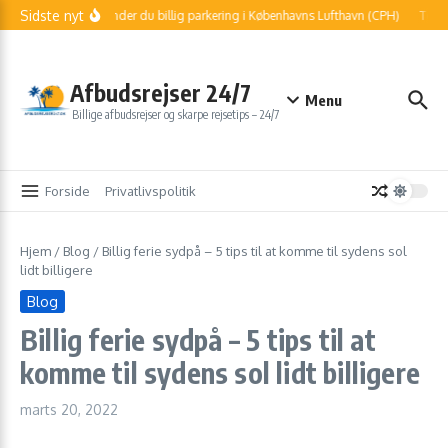
Fortsæt til indhold
Sidste nyt
Sådan finder du billig parkering i Københavns Lufthavn (CPH)
Told o
Afbudsrejser 24/7
Menu
Billige afbudsrejser og skarpe rejsetips – 24/7
Forside
Privatlivspolitik
Hjem
/
Blog
/
Billig ferie sydpå – 5 tips til at komme til sydens sol
lidt billigere
Blog
Billig ferie sydpå – 5 tips til at
komme til sydens sol lidt billigere
marts 20, 2022