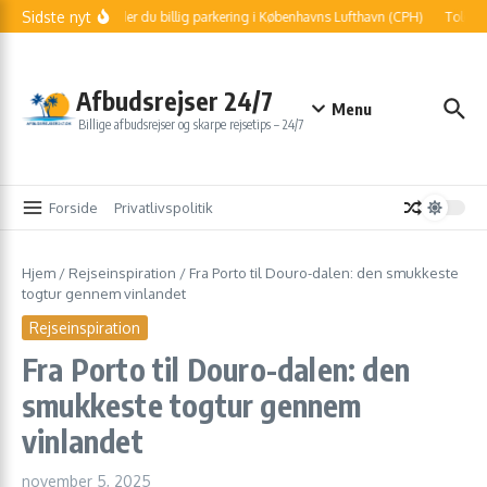
Fortsæt til indhold
Sidste nyt
Sådan finder du billig parkering i Københavns Lufthavn (CPH)
Told og k
Afbudsrejser 24/7
Menu
Billige afbudsrejser og skarpe rejsetips – 24/7
Forside
Privatlivspolitik
Hjem
/
Rejseinspiration
/
Fra Porto til Douro-dalen: den smukkeste
togtur gennem vinlandet
Rejseinspiration
Fra Porto til Douro-dalen: den
smukkeste togtur gennem
vinlandet
november 5, 2025