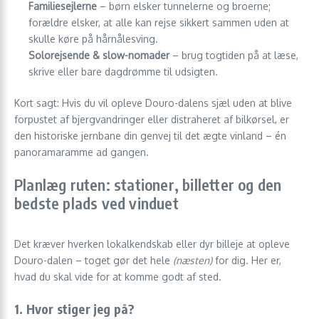
Familiesejlerne
– børn elsker tunnelerne og broerne;
forældre elsker, at alle kan rejse sikkert sammen uden at
skulle køre på hårnålesving.
Solorejsende & slow-nomader
– brug togtiden på at læse,
skrive eller bare dagdrømme til udsigten.
Kort sagt: Hvis du vil opleve Douro-dalens sjæl uden at blive
forpustet af bjerg­vandringer eller distraheret af bilkørsel, er
den historiske jernbane din genvej til det ægte vinland – én
panoramaramme ad gangen.
Planlæg ruten: stationer, billetter og den
bedste plads ved vinduet
Det kræver hverken lokalkendskab eller dyr billeje at opleve
Douro-dalen – toget gør det hele
(næsten)
for dig. Her er,
hvad du skal vide for at komme godt af sted.
1. Hvor stiger jeg på?