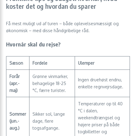
koster det og hvordan du sparer
Få mest muligt ud af turen – både oplevelsesmæssigt og
økonomisk – med disse håndgribelige råd.
Hvornår skal du rejse?
Sæson
Fordele
Ulemper
Forår
Grønne vinmarker,
Ingen druehøst endnu,
(apr.-
behagelige 18-25
enkelte regnvejrsdage.
maj)
°C, færre turister.
Temperaturer op til 40
°C i dalen,
Sommer
Sikker sol, lange
weekendtrængsel og
(jun.-
dage, flere
højere priser på både
aug.)
togsafgange.
togbilletter og