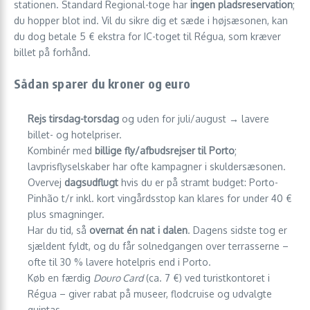
stationen. Standard Regional-toge har
ingen pladsreservation
;
du hopper blot ind. Vil du sikre dig et sæde i højsæsonen, kan
du dog betale 5 € ekstra for IC-toget til Régua, som kræver
billet på forhånd.
Sådan sparer du kroner og euro
Rejs tirsdag-torsdag
og uden for juli/august → lavere
billet- og hotelpriser.
Kombinér med
billige fly/afbudsrejser til Porto
;
lavprisflyselskaber har ofte kampagner i skuldersæsonen.
Overvej
dagsudflugt
hvis du er på stramt budget: Porto-
Pinhão t/r inkl. kort vingårdsstop kan klares for under 40 €
plus smagninger.
Har du tid, så
overnat én nat i dalen
. Dagens sidste tog er
sjældent fyldt, og du får solnedgangen over terrasserne –
ofte til 30 % lavere hotelpris end i Porto.
Køb en færdig
Douro Card
(ca. 7 €) ved turistkontoret i
Régua – giver rabat på museer, flodcruise og udvalgte
quintas.