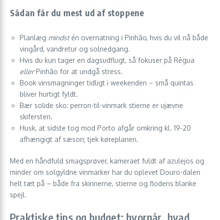
Sådan får du mest ud af stoppene
Planlæg
mindst
én overnatning i Pinhão, hvis du vil nå både
vingård, vandretur og solnedgang.
Hvis du kun tager en dagsudflugt, så fokuser på Régua
eller
Pinhão for at undgå stress.
Book vinsmagninger tidligt i weekenden – små quintas
bliver hurtigt fyldt.
Bær solide sko: perron-til-vinmark stierne er ujævne
skifersten.
Husk, at sidste tog mod Porto afgår omkring kl. 19-20
afhængigt af sæson; tjek køreplanen.
Med en håndfuld smagsprøver, kameraet fuldt af azulejos og
minder om solgyldne vinmarker har du oplevet Douro-dalen
helt tæt på – både fra skinnerne, stierne og flodens blanke
spejl.
Praktiske tips og budget: hvornår, hvad