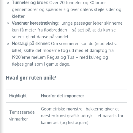
Tunneler og broer:
Over 20 tunneler og 30 broer
gennemborer og spænder sig over dalens stejle sider og
kløfter.
Vandnær kørestrækning:
I lange passager løber skinnerne
kun få meter fra flod­bredden – så tæt på, at du kan se
solens glimt danse på vandet.
Nostalgi på skinner:
Om sommeren kan du (mod ekstra
billet) skifte det moderne tog ud med et damptog fra
1920’erne mellem Régua og Tua – med kulrøg og
fløjtesignal som i gamle dage.
Hvad gør ruten unik?
Highlight
Hvorfor det imponerer
Geometriske mønstre i bakkerne giver et
Terrasserede
næsten kunst­grafisk udtryk – et paradis for
vinmarker
kameraet (og Instagram).