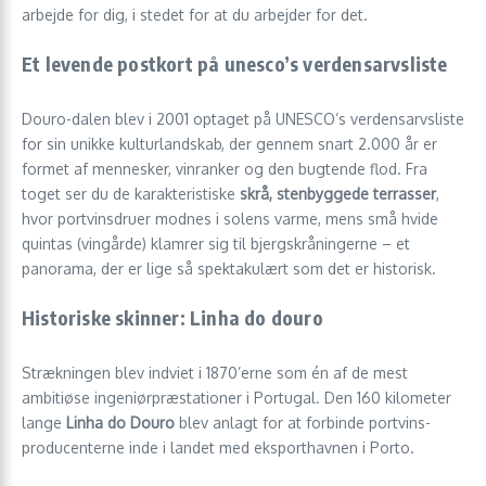
arbejde for dig, i stedet for at du arbejder for det.
Et levende postkort på unesco’s verdensarvsliste
Douro-dalen blev i 2001 optaget på UNESCO’s verdensarvsliste
for sin unikke kultur­landskab, der gennem snart 2.000 år er
formet af mennesker, vinranker og den bugtende flod. Fra
toget ser du de karakteristiske
skrå, stenbyggede terrasser
,
hvor portvinsdruer modnes i solens varme, mens små hvide
quintas (vin­gårde) klamrer sig til bjerg­skråningerne – et
panorama, der er lige så spektakulært som det er historisk.
Historiske skinner: Linha do douro
Strækningen blev indviet i 1870’erne som én af de mest
ambitiøse ingeniør­præstationer i Portugal. Den 160 kilometer
lange
Linha do Douro
blev anlagt for at forbinde portvins­
producenterne inde i landet med eksport­havnen i Porto.