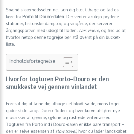
Spænd sikkerhedsselen-nej, læn dig blot tilbage-og lad os
køre fra
Porto til Douro-dalen
. Der venter azulejo-prydede
stationer, historiske damptog og vingårde, der serverer
årgangsportvin med udsigt til floden.
Læs videre
, og find ud af,
hvorfor netop denne togrejse bør stå øverst på din bucket-
liste.
Indholdsfortegnelse
Hvorfor togturen Porto–Douro er den
smukkeste vej gennem vinlandet
Forestil dig at læne dig tilbage i et blødt sæde, mens toget
glider stille langs Douro-floden, og hver kurve afslører nye
mosaikker af grønne, gyldne og rustrøde vin­terrasser.
Togturen fra Porto ind i Douro-dalen er ikke bare transport –
den er selve essensen af
slow travel
, hvor du lader landskabet