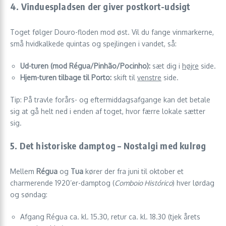
4. Vinduespladsen der giver postkort-udsigt
Toget følger Douro-floden mod øst. Vil du fange vinmarkerne,
små hvidkalkede quintas og spejlingen i vandet, så:
Ud-turen (mod Régua/Pinhão/Pocinho):
sæt dig i
højre
side.
Hjem-turen tilbage til Porto:
skift til
venstre
side.
Tip: På travle forårs- og eftermiddagsafgange kan det betale
sig at gå helt ned i enden af toget, hvor færre lokale sætter
sig.
5. Det historiske damptog – Nostalgi med kulrøg
Mellem
Régua
og
Tua
kører der fra juni til oktober et
charmerende 1920’er-damptog (
Comboio Histórico
) hver lørdag
og søndag:
Afgang Régua ca. kl. 15.30, retur ca. kl. 18.30 (tjek årets