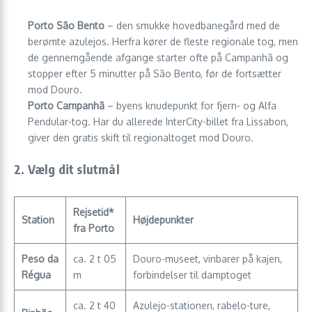
Porto São Bento
– den smukke hovedbanegård med de
berømte azulejos. Herfra kører de fleste regionale tog, men
de gennemgående afgange starter ofte på Campanhã og
stopper efter 5 minutter på São Bento, før de fortsætter
mod Douro.
Porto Campanhã
– byens knudepunkt for fjern- og Alfa
Pendular-tog. Har du allerede InterCity-billet fra Lissabon,
giver den gratis skift til regionaltoget mod Douro.
2. Vælg dit slutmål
Rejsetid*
Station
Højdepunkter
fra Porto
Peso da
ca. 2 t 05
Douro-museet, vinbarer på kajen,
Régua
m
forbindelser til damptoget
ca. 2 t 40
Azulejo-stationen, rabelo-ture,