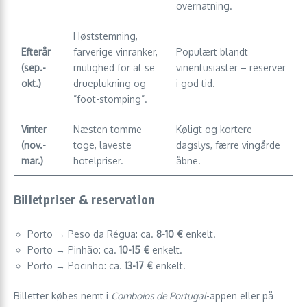
overnatning.
Høststemning,
Efterår
farverige vinranker,
Populært blandt
(sep.-
mulighed for at se
vinentusiaster – reserver
okt.)
drueplukning og
i god tid.
”foot-stomping”.
Vinter
Næsten tomme
Køligt og kortere
(nov.-
toge, laveste
dagslys, færre vingårde
mar.)
hotelpriser.
åbne.
Billetpriser & reservation
Porto → Peso da Régua: ca.
8-10 €
enkelt.
Porto → Pinhão: ca.
10-15 €
enkelt.
Porto → Pocinho: ca.
13-17 €
enkelt.
Billetter købes nemt i
Comboios de Portugal
-appen eller på