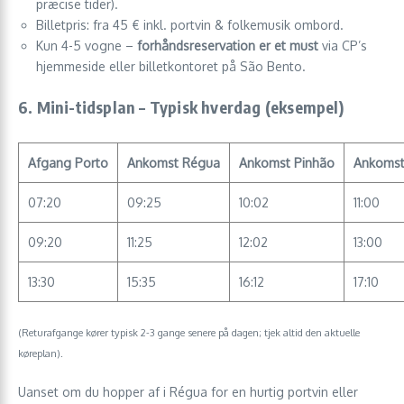
præcise tider).
Billetpris: fra 45 € inkl. portvin & folkemusik ombord.
Kun 4-5 vogne –
forhåndsreservation er et must
via CP’s
hjemmeside eller billetkontoret på São Bento.
6. Mini-tidsplan – Typisk hverdag (eksempel)
Afgang Porto
Ankomst Régua
Ankomst Pinhão
Ankomst
07:20
09:25
10:02
11:00
09:20
11:25
12:02
13:00
13:30
15:35
16:12
17:10
(Returafgange kører typisk 2-3 gange senere på dagen; tjek altid den aktuelle
køreplan).
Uanset om du hopper af i Régua for en hurtig portvin eller