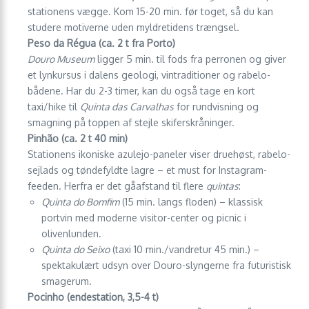
stationens vægge. Kom 15-20 min. før toget, så du kan
studere motiverne uden myldretidens trængsel.
Peso da Régua (ca. 2 t fra Porto)
Douro Museum
ligger 5 min. til fods fra perronen og giver
et lynkursus i dalens geologi, vintraditioner og rabelo-
bådene. Har du 2-3 timer, kan du også tage en kort
taxi/hike til
Quinta das Carvalhas
for rundvisning og
smagning på toppen af stejle skiferskråninger.
Pinhão (ca. 2 t 40 min)
Stationens ikoniske azulejo-paneler viser druehøst, rabelo-
sejlads og tøndefyldte lagre – et must for Instagram-
feeden. Herfra er det gåafstand til flere
quintas
:
Quinta do Bomfim
(15 min. langs floden) – klassisk
portvin med moderne visitor-center og picnic i
olivenlunden.
Quinta do Seixo
(taxi 10 min./vandretur 45 min.) –
spektakulært udsyn over Douro-slyngerne fra futuristisk
smagerum.
Pocinho (ende­station, 3,5-4 t)