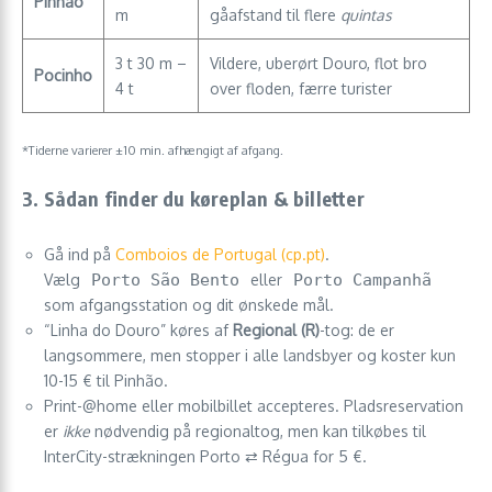
Pinhão
m
gåafstand til flere
quintas
3 t 30 m –
Vildere, uberørt Douro, flot bro
Pocinho
4 t
over floden, færre turister
*Tiderne varierer ±10 min. afhængigt af afgang.
3. Sådan finder du køreplan & billetter
Gå ind på
Comboios de Portugal (cp.pt)
.
Vælg
Porto São Bento
eller
Porto Campanhã
som afgangs­station og dit ønskede mål.
“Linha do Douro” køres af
Regional (R)
-tog: de er
langsommere, men stopper i alle landsbyer og koster kun
10-15 € til Pinhão.
Print-@home eller mobilbillet accepteres. Pladsreservation
er
ikke
nødvendig på regionaltog, men kan tilkøbes til
InterCity-strækningen Porto ⇄ Régua for 5 €.