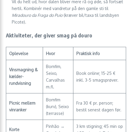
Vil du helt ud, hvor dalen bliver mere rå og øde, så fortsæt
hertil. Kombinér med vandretur på den gamle sti til
Miradouro da Fraga do Puio
(kræver bil/taxa til landsbyen
Picote).
Aktiviteter, der giver smag på douro
Oplevelse
Hvor
Praktisk info
Bomfim,
Vinsmagning &
Seixo,
Book online; 15-25 €
kælder­
Carvalhas
inkl. 3-5 smagsprøver.
rundvisning
m.fl.
Bomfim
Picnic mellem
Fra 30 € pr. person;
(kurv), Seixo
vinranker
bestil senest dagen før.
(terrasse)
Pinhão →
3 km stigning; 45 min op
Korte