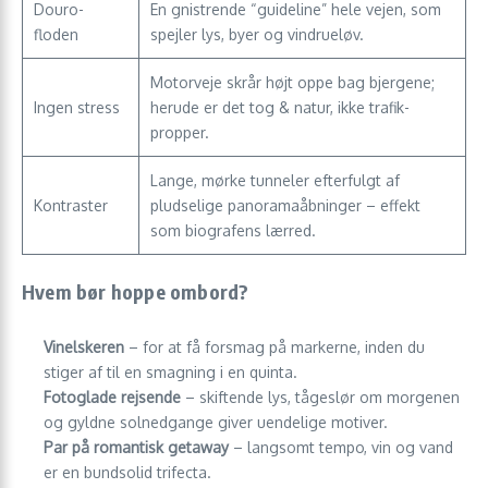
Douro-
En gnistrende “guideline” hele vejen, som
floden
spejler lys, byer og vindrueløv.
Motorveje skrår højt oppe bag bjergene;
Ingen stress
herude er det tog & natur, ikke trafik­
propper.
Lange, mørke tunneler efterfulgt af
Kontraster
pludselige panorama­åbninger – effekt
som biografens lærred.
Hvem bør hoppe ombord?
Vinelskeren
– for at få forsmag på markerne, inden du
stiger af til en smagning i en quinta.
Fotoglade rejsende
– skiftende lys, tågeslør om morgenen
og gyldne solned­gange giver uendelige motiver.
Par på romantisk getaway
– langsomt tempo, vin og vand
er en bund­solid trifecta.