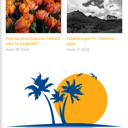
Hvor kan du se tulipaner i Holland
Glødelarvegrotter i Waitomo i
uden for Keukenhof?
kajak
marts 18, 2026
marts 17, 2026