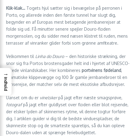
Klik-klak…
Togets hjul sætter sig i bevægelse på perronen i
Porto, og allerede inden den første tunnel har slugt dig,
begynder en af Europas mest betagende jernbanerejser at
folde sig ud. Få minutter senere spejler Douro-floden
morgensolen, og du sidder med næsen klistret til ruden, mens
terrasser af vinranker glider forbi som grønne amfiteatre.
Velkommen til
Linha do Douro
– den historiske strækning, der
snor sig fra Portos brostensgader helt ind i hjertet af UNESCO-
listede vinlandskaber. Her kombineres
portvinens fødeland
,
→
dramatiske klippevægge og 100 år gamle jernbanebroer til en
Indhold
sanserejse, der matcher selv de mest eksotiske afbudsrejser.
Uanset om du er
vinelsker
på jagt efter næste smagsprøve,
fotograf
på jagt efter guldlyset over floden eller blot rejsende,
der elsker lyden af skinnernes rytme, vil denne togtur forføre
dig. I artiklen guider vi dig til de bedste vinduespladser, de
skønneste stop og de smarteste sparetips, så du kan opleve
Douro-dalen uden at sprænge feriebudgettet.