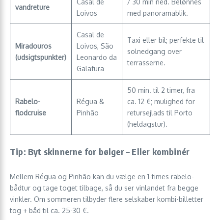
Casal de
/ 30 min ned. Belønnes
vandreture
Loivos
med panoramablik.
Casal de
Taxi eller bil; perfekte til
Miradouros
Loivos, São
solnedgang over
(udsigtspunkter)
Leonardo da
terrasserne.
Galafura
50 min. til 2 timer, fra
Rabelo-
Régua &
ca. 12 €; mulighed for
flodcruise
Pinhão
retur­sejlads til Porto
(heldagstur).
Tip: Byt skinnerne for bølger – Eller kombinér
Mellem Régua og Pinhão kan du vælge en 1-times rabelo-
bådtur og tage toget tilbage, så du ser vinlandet fra begge
vinkler. Om sommeren tilbyder flere selskaber kombi-billetter
tog + båd til ca. 25-30 €.