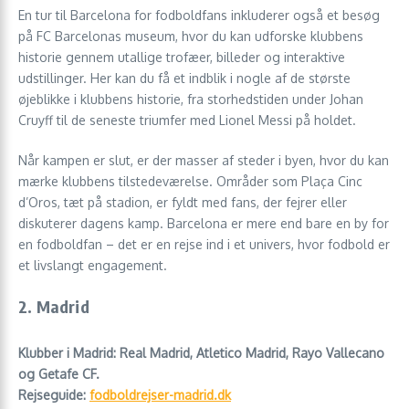
En tur til Barcelona for fodboldfans inkluderer også et besøg
på FC Barcelonas museum, hvor du kan udforske klubbens
historie gennem utallige trofæer, billeder og interaktive
udstillinger. Her kan du få et indblik i nogle af de største
øjeblikke i klubbens historie, fra storhedstiden under Johan
Cruyff til de seneste triumfer med Lionel Messi på holdet.
Når kampen er slut, er der masser af steder i byen, hvor du kan
mærke klubbens tilstedeværelse. Områder som Plaça Cinc
d’Oros, tæt på stadion, er fyldt med fans, der fejrer eller
diskuterer dagens kamp. Barcelona er mere end bare en by for
en fodboldfan – det er en rejse ind i et univers, hvor fodbold er
et livslangt engagement.
2. Madrid
Klubber i Madrid: Real Madrid, Atletico Madrid, Rayo Vallecano
og Getafe CF.
Rejseguide:
fodboldrejser-madrid.dk