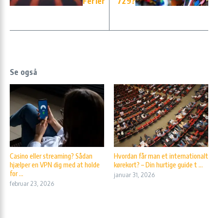
Ferier
729?
Se også
Casino eller streaming? Sådan
Hvordan får man et internationalt
hjælper en VPN dig med at holde
kørekort? – Din hurtige guide t ...
for ...
januar 31, 2026
februar 23, 2026