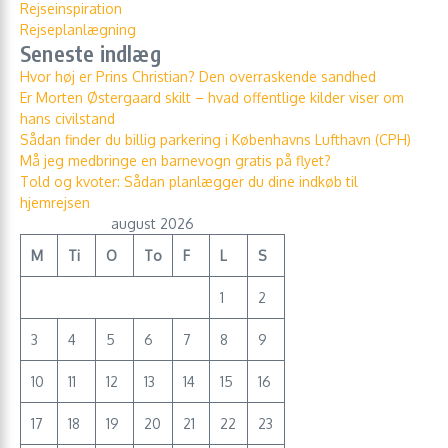
Rejseinspiration
Rejseplanlægning
Seneste indlæg
Hvor høj er Prins Christian? Den overraskende sandhed
Er Morten Østergaard skilt – hvad offentlige kilder viser om
hans civilstand
Sådan finder du billig parkering i Københavns Lufthavn (CPH)
Må jeg medbringe en barnevogn gratis på flyet?
Told og kvoter: Sådan planlægger du dine indkøb til
hjemrejsen
august 2026
M
Ti
O
To
F
L
S
1
2
3
4
5
6
7
8
9
10
11
12
13
14
15
16
17
18
19
20
21
22
23