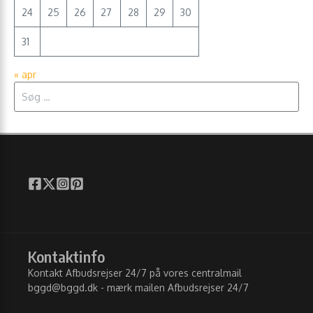
24
25
26
27
28
29
30
31
« apr
Søg efter:
Kontaktinfo
Kontakt Afbudsrejser 24/7 på vores centralmail
bggd@bggd.dk
- mærk mailen Afbudsrejser 24/7