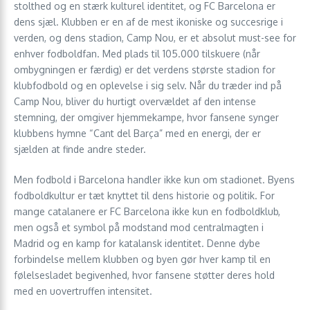
stolthed og en stærk kulturel identitet, og FC Barcelona er
dens sjæl. Klubben er en af de mest ikoniske og succesrige i
verden, og dens stadion, Camp Nou, er et absolut must-see for
enhver fodboldfan. Med plads til 105.000 tilskuere (når
ombygningen er færdig) er det verdens største stadion for
klubfodbold og en oplevelse i sig selv. Når du træder ind på
Camp Nou, bliver du hurtigt overvældet af den intense
stemning, der omgiver hjemmekampe, hvor fansene synger
klubbens hymne “Cant del Barça” med en energi, der er
sjælden at finde andre steder.
Men fodbold i Barcelona handler ikke kun om stadionet. Byens
fodboldkultur er tæt knyttet til dens historie og politik. For
mange catalanere er FC Barcelona ikke kun en fodboldklub,
men også et symbol på modstand mod centralmagten i
Madrid og en kamp for katalansk identitet. Denne dybe
forbindelse mellem klubben og byen gør hver kamp til en
følelsesladet begivenhed, hvor fansene støtter deres hold
med en uovertruffen intensitet.