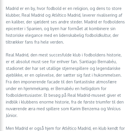
Madrid er en by, hvor fodbold er en religion, og dens to store
klubber, Real Madrid og Atlético Madrid, leverer rivalisering af
en kaliber, der sjældent ses andre steder. Madrid er fodboldens
epicenter i Spanien, og byen har formået at kombinere sin
historiske elegance med en lidenskabelig fodboldkultur, der
tiltrækker fans fra hele verden.
Real Madrid, den mest succesfulde klub i fodboldens historie,
er et absolut must-see for enhver fan. Santiago Bernabéu,
stadionet der har set utallige stjernespillere og legendariske
øjeblikke, er en oplevelse, der sætter sig fast i hukommelsen.
Fra den imponerende facade til den fantastiske atmosfære
under en hjemmekamp, er Bernabéu en helligdom for
fodboldentusiaster. Et besøg på Real Madrid-museet giver et
indblik i klubbens enorme historie, fra de første triumfer til den
nuværende æra med spillere som Karim Benzema og Vinícius
Júnior.
Men Madrid er også hjem for Atlético Madrid, en klub kendt for