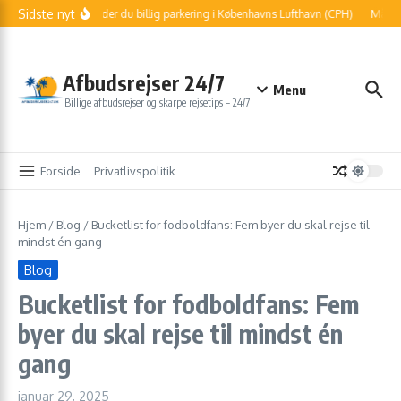
Fortsæt til indhold
Sidste nyt
Sådan finder du billig parkering i Københavns Lufthavn (CPH)
Må jeg 
Afbudsrejser 24/7
Menu
Billige afbudsrejser og skarpe rejsetips – 24/7
Forside
Privatlivspolitik
Hjem
/
Blog
/
Bucketlist for fodboldfans: Fem byer du skal rejse til
mindst én gang
Blog
Bucketlist for fodboldfans: Fem
byer du skal rejse til mindst én
gang
januar 29, 2025