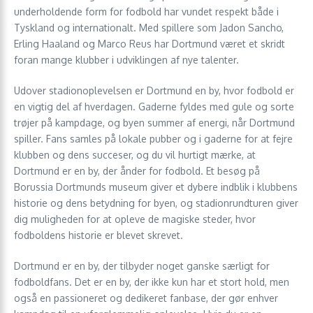
underholdende form for fodbold har vundet respekt både i
Tyskland og internationalt. Med spillere som Jadon Sancho,
Erling Haaland og Marco Reus har Dortmund været et skridt
foran mange klubber i udviklingen af nye talenter.
Udover stadionoplevelsen er Dortmund en by, hvor fodbold er
en vigtig del af hverdagen. Gaderne fyldes med gule og sorte
trøjer på kampdage, og byen summer af energi, når Dortmund
spiller. Fans samles på lokale pubber og i gaderne for at fejre
klubben og dens succeser, og du vil hurtigt mærke, at
Dortmund er en by, der ånder for fodbold. Et besøg på
Borussia Dortmunds museum giver et dybere indblik i klubbens
historie og dens betydning for byen, og stadionrundturen giver
dig muligheden for at opleve de magiske steder, hvor
fodboldens historie er blevet skrevet.
Dortmund er en by, der tilbyder noget ganske særligt for
fodboldfans. Det er en by, der ikke kun har et stort hold, men
også en passioneret og dedikeret fanbase, der gør enhver