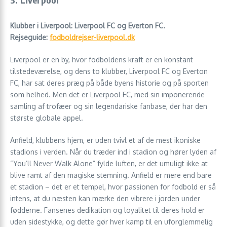
Klubber i Liverpool: Liverpool FC og Everton FC.
Rejseguide:
fodboldrejser-liverpool.dk
Liverpool er en by, hvor fodboldens kraft er en konstant
tilstedeværelse, og dens to klubber, Liverpool FC og Everton
FC, har sat deres præg på både byens historie og på sporten
som helhed. Men det er Liverpool FC, med sin imponerende
samling af trofæer og sin legendariske fanbase, der har den
største globale appel.
Anfield, klubbens hjem, er uden tvivl et af de mest ikoniske
stadions i verden. Når du træder ind i stadion og hører lyden af
“You’ll Never Walk Alone” fylde luften, er det umuligt ikke at
blive ramt af den magiske stemning. Anfield er mere end bare
et stadion – det er et tempel, hvor passionen for fodbold er så
intens, at du næsten kan mærke den vibrere i jorden under
fødderne. Fansenes dedikation og loyalitet til deres hold er
uden sidestykke, og dette gør hver kamp til en uforglemmelig