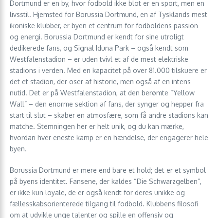
Dortmund er en by, hvor fodbold ikke blot er en sport, men en
livsstil. Hjemsted for Borussia Dortmund, en af Tysklands mest
ikoniske klubber, er byen et centrum for fodboldens passion
og energi. Borussia Dortmund er kendt for sine utroligt
dedikerede fans, og Signal Iduna Park – også kendt som
Westfalenstadion – er uden tvivl et af de mest elektriske
stadions i verden. Med en kapacitet på over 81.000 tilskuere er
det et stadion, der oser af historie, men også af en intens
nutid. Det er på Westfalenstadion, at den berømte “Yellow
Wall” – den enorme sektion af fans, der synger og hepper fra
start til slut – skaber en atmosfære, som få andre stadions kan
matche. Stemningen her er helt unik, og du kan mærke,
hvordan hver eneste kamp er en hændelse, der engagerer hele
byen.
Borussia Dortmund er mere end bare et hold; det er et symbol
på byens identitet. Fansene, der kaldes “Die Schwarzgelben”,
er ikke kun loyale, de er også kendt for deres unikke og
fællesskabsorienterede tilgang til fodbold. Klubbens filosofi
om at udvikle unge talenter og spille en offensiv og