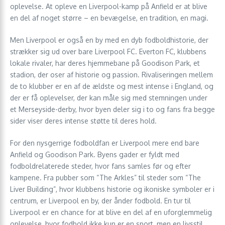
oplevelse. At opleve en Liverpool-kamp på Anfield er at blive
en del af noget større – en bevægelse, en tradition, en magi.
Men Liverpool er også en by med en dyb fodboldhistorie, der
strækker sig ud over bare Liverpool FC. Everton FC, klubbens
lokale rivaler, har deres hjemmebane på Goodison Park, et
stadion, der oser af historie og passion. Rivaliseringen mellem
de to klubber er en af de ældste og mest intense i England, og
der er få oplevelser, der kan måle sig med stemningen under
et Merseyside-derby, hvor byen deler sig i to og fans fra begge
sider viser deres intense støtte til deres hold.
For den nysgerrige fodboldfan er Liverpool mere end bare
Anfield og Goodison Park. Byens gader er fyldt med
fodboldrelaterede steder, hvor fans samles før og efter
kampene. Fra pubber som “The Arkles” til steder som “The
Liver Building”, hvor klubbens historie og ikoniske symboler er i
centrum, er Liverpool en by, der ånder fodbold. En tur til
Liverpool er en chance for at blive en del af en uforglemmelig
oplevelse, hvor fodbold ikke kun er en sport, men en livsstil,