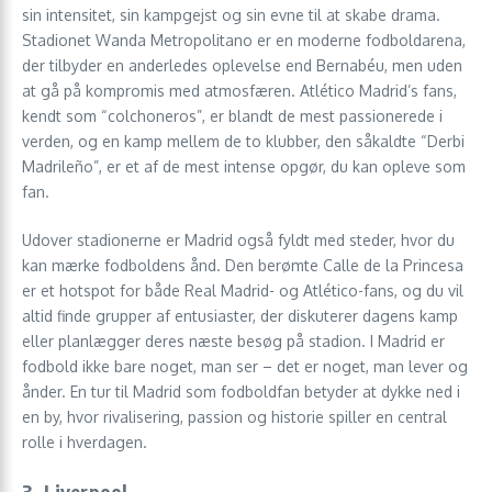
sin intensitet, sin kampgejst og sin evne til at skabe drama.
Stadionet Wanda Metropolitano er en moderne fodboldarena,
der tilbyder en anderledes oplevelse end Bernabéu, men uden
at gå på kompromis med atmosfæren. Atlético Madrid’s fans,
kendt som “colchoneros”, er blandt de mest passionerede i
verden, og en kamp mellem de to klubber, den såkaldte “Derbi
Madrileño”, er et af de mest intense opgør, du kan opleve som
fan.
Udover stadionerne er Madrid også fyldt med steder, hvor du
kan mærke fodboldens ånd. Den berømte Calle de la Princesa
er et hotspot for både Real Madrid- og Atlético-fans, og du vil
altid finde grupper af entusiaster, der diskuterer dagens kamp
eller planlægger deres næste besøg på stadion. I Madrid er
fodbold ikke bare noget, man ser – det er noget, man lever og
ånder. En tur til Madrid som fodboldfan betyder at dykke ned i
en by, hvor rivalisering, passion og historie spiller en central
rolle i hverdagen.
3. Liverpool