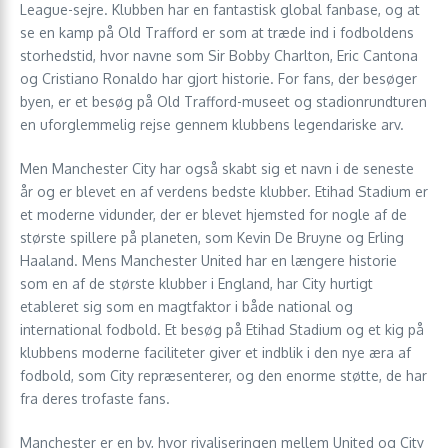
League-sejre. Klubben har en fantastisk global fanbase, og at
se en kamp på Old Trafford er som at træde ind i fodboldens
storhedstid, hvor navne som Sir Bobby Charlton, Eric Cantona
og Cristiano Ronaldo har gjort historie. For fans, der besøger
byen, er et besøg på Old Trafford-museet og stadionrundturen
en uforglemmelig rejse gennem klubbens legendariske arv.
Men Manchester City har også skabt sig et navn i de seneste
år og er blevet en af verdens bedste klubber. Etihad Stadium er
et moderne vidunder, der er blevet hjemsted for nogle af de
største spillere på planeten, som Kevin De Bruyne og Erling
Haaland. Mens Manchester United har en længere historie
som en af de største klubber i England, har City hurtigt
etableret sig som en magtfaktor i både national og
international fodbold. Et besøg på Etihad Stadium og et kig på
klubbens moderne faciliteter giver et indblik i den nye æra af
fodbold, som City repræsenterer, og den enorme støtte, de har
fra deres trofaste fans.
Manchester er en by, hvor rivaliseringen mellem United og City