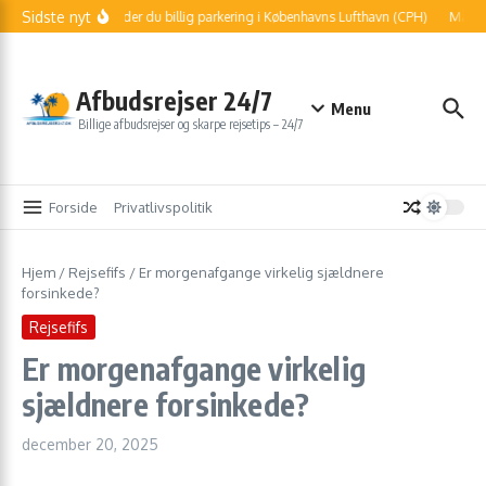
Fortsæt til indhold
Sidste nyt
Sådan finder du billig parkering i Københavns Lufthavn (CPH)
Må jeg 
Afbudsrejser 24/7
Menu
Billige afbudsrejser og skarpe rejsetips – 24/7
Forside
Privatlivspolitik
Hjem
/
Rejsefifs
/
Er morgenafgange virkelig sjældnere
forsinkede?
Rejsefifs
Er morgenafgange virkelig
sjældnere forsinkede?
december 20, 2025