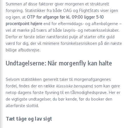
Summen af disse faktorer giver morgenen et strukturelt
forspring. Statistikker fra både OAG og FlightStats viser igen
og igen, at
OTP for afgange før kl. 09:00 ligger 5-10
procentpoint højere
end for eftermiddags- og aftenbølgerne –
vel at mærke på tværs af både lavpris- og netværksselskaber.
Derfor er første (eller næstførste) pulje af starter ofte guld
værd for dig, der vil minimere forsinkelses­risikoen på din næste
billige afbudsrejse.
Undtagelserne: Når morgenfly kan halte
Selvom statistikken generelt taler til morgenafgangenes
fordel, findes der en række
klassiske benspænd
, som kan gøre
netop dagens første flyvning til en tålmodighedsprøve. Her er
de vigtigste undtagelser, du bør kende, før du booker den
allerførste slottid.
Tæt tåge og lav sigt