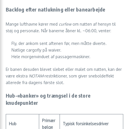
Backlog efter natlukning eller banearbejde
Mange lufthavne kører med
curfew
om natten af hensyn til
støj og personale. Når banerne åbner kl. ~06:00, venter:
Fly, der ankom sent aftenen før, men måtte diverte.
Natlige cargofly på waiver.
Hele morgenvinduet af passagermaskiner.
Er banen desuden blevet slebet eller malet om natten, kan der
være ekstra
NOTAM
-restriktioner, som giver sneboldeffekt
allerede fra dagens første slot.
Hub-«banker» og trængsel i de store
knudepunkter
Primær
Hub
Typisk forsinkelsesdriver
bølge