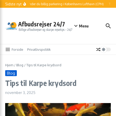
Fortsæt til indhold
Sidste nyt
Sådan finder du billig parkering i Københavns Lufthavn (CPH)
Told o
Afbudsrejser 24/7
Menu
Billige afbudsrejser og skarpe rejsetips – 24/7
Forside
Privatlivspolitik
Hjem
/
Blog
/
Tips til Karpe krydsord
Blog
Tips til Karpe krydsord
november 3, 2025