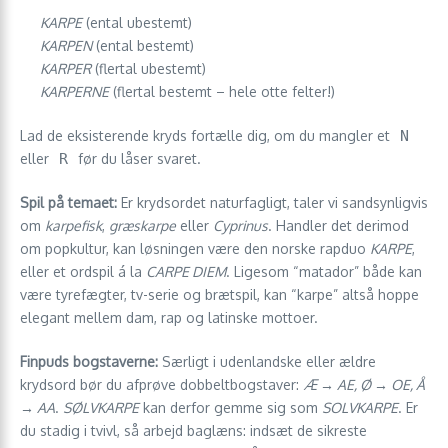
KARPE
(ental ubestemt)
KARPEN
(ental bestemt)
KARPER
(flertal ubestemt)
KARPERNE
(flertal bestemt – hele otte felter!)
Lad de eksisterende kryds fortælle dig, om du mangler et
N
eller
R
før du låser svaret.
Spil på temaet:
Er krydsordet naturfagligt, taler vi sandsynligvis
om
karpefisk
,
græskarpe
eller
Cyprinus
. Handler det derimod
om popkultur, kan løsningen være den norske rapduo
KARPE
,
eller et ordspil á la
CARPE DIEM
. Ligesom “matador” både kan
være tyrefægter, tv-serie og brætspil, kan “karpe” altså hoppe
elegant mellem dam, rap og latinske mottoer.
Finpuds bogstaverne:
Særligt i udenlandske eller ældre
krydsord bør du afprøve dobbeltbogstaver:
Æ → AE, Ø → OE, Å
→ AA
.
SØLVKARPE
kan derfor gemme sig som
SOLVKARPE
. Er
du stadig i tvivl, så arbejd baglæns: indsæt de sikreste