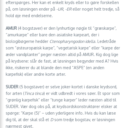
efterspørges. Her kan et enkelt kryds eller to gøre forskellen
på, om løsningen ender på
-UR
,
-ER
eller noget helt tredje, så
hold øje med endelserne.
AMUR
(4 bogstaver) er den lynhurtige nøgle til “græskarpe”,
“amurkarpe” eller bare den asiatiske karpeart, der i
biologibøgerne hedder
Ctenopharyngodon idella
. Ledetråde
som “østeuropæisk karpe”, “vegetarisk karpe” eller “karpe der
æder vandplanter” peger næsten altid på AMUR. Kig dog lige
på krydsene: slår de fast, at løsningen begynder med A? Hvis
ikke, risikerer du at blande den med “ASPE” (en anden
karpefisk) eller andre korte arter.
SUDER
(5 bogstaver) er selve joker-kortet i danske krydsord,
for arten (
Tinca tinca
) er vidt udbredt i vores søer. Et spor som
“grønlig karpefisk” eller “tunge karper” leder næsten altid til
SUDER. Vær dog obs på, at krydsordskonstruktører elsker at
spørge: “Karpe (5)” – uden yderligere info. Hvis du kan læse
dig til, at der skal stå et
D
som tredje bogstav, er løsningen
nærmest givet.