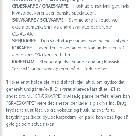
GRÆSKARPE / GRAESKARPE
– Husk ae-omskrivningen, hvis
krydsordet kører uden danske specialtegn.
SØLVKARPE / SOLVKARPE
– Samme æ/ø/å-regel; vær
ekstra opmærksom hvis andre svar allerede bruger
OE/AE/AA.
SPEJLKARPE
– Den skælfattige variant, som navnet antyder.
KOIKARPE
– Favoritten i havedammen; kan undertiden stå
alene som
KOI
i kortere felter.
KARPEDAM
– Stedbetegnelse snarere end art; klassisk
“ordspil” fanger krydsløseren på det forkerte ben.
Tricket er at holde øje med diakritik: tjek altid, om krydsordet
generelt undgår
æ/ø/å
. Er svaret allerede låst til et
Æ
i et
andet ord, vil “GRÆSKARPE” pludselig passe perfekt; ellers kan
“GRAESKARPE” være det eneste, der lader sig skrive ind. Brug
krydsene til at låse usikre vokaler, og husk, at overførte
betydninger (fx et idyllisk
karpedam
i en park) kan være lige så
gyldige som selve fisken.