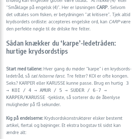
Endelig kan engelske gloser være tilladt: “
At mukke (4)
” eller
“Småklage på engelsk (4)”. Her er løsningen
CARP
. Selvom
det udtales som fisken, er betydningen “at kritisere”. Tjek altid
krydsordets ordliste: accepteres engelske ord, kan
CARP
være
den perfekte nøgle til de drilske fire felter.
Sådan knækker du ‘karpe’-ledetråden:
hurtige krydsordstips
Start med tallene:
Hver gang du møder “karpe” i en krydsords­
ledetråd, så
tæl felterne først
. Tre felter? KOI er ofte kongen.
Seks? KARPER eller KARUSSE kunne passe. Brug en hurtig
3
→ KOI / 4 → AMUR / 5 → SUDER / 6-7 →
KARPER/KARUSSE
-tjekliste, så sorterer du de åbenlyse
muligheder på få sekunder.
Kig på endelserne:
Krydsordskonstruktører elsker bestemt
artikel, flertal og bøjninger. Et ekstra bogstav til sidst kan
ændre alt: