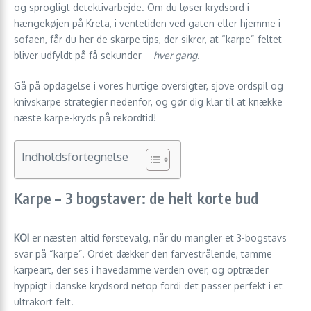
og sprogligt detektivarbejde. Om du løser krydsord i
hængekøjen på Kreta, i ventetiden ved gaten eller hjemme i
sofaen, får du her de skarpe tips, der sikrer, at “karpe”-feltet
bliver udfyldt på få sekunder –
hver gang
.
Gå på opdagelse i vores hurtige oversigter, sjove ordspil og
knivskarpe strategier nedenfor, og gør dig klar til at knække
næste karpe-kryds på rekordtid!
Indholdsfortegnelse
Karpe – 3 bogstaver: de helt korte bud
KOI
er næsten altid førstevalg, når du mangler et 3-bogstavs
svar på “karpe”. Ordet dækker den farvestrålende, tamme
karpeart, der ses i havedamme verden over, og optræder
hyppigt i danske krydsord netop fordi det passer perfekt i et
ultrakort felt.