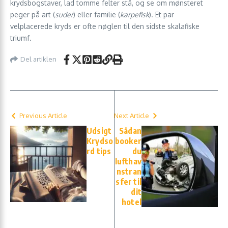
krydsbogstaver, lad tomme felter stå, og se om mønsteret
peger på art (
suder
) eller familie (
karpefisk
). Et par
velplacerede kryds er ofte nøglen til den sidste skalafiske
triumf.
Del artiklen
Previous Article
Next Article
Udsigt
Sådan
Krydso
booker
rd tips
du
lufthav
nstran
sfer til
dit
hotel