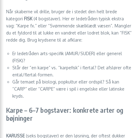
Når skaberne vil drille, bruger de i stedet den helt brede
kategori
FISK
(4 bogstaver). Her er ledetråden typisk ekstra
vag: “Karpe fx.” eller “Svømmende skælklædt væsen”. Mangler
du et fyld­ord til at lukke en vandret eller lodret blok, kan “FISK”
redde dig. Brug krydsene til at afklare:
Er ledetråden arts-specifik (AMUR/SUDER) eller generel
(FISK)?
Står der “en karpe” vs. “karpefisk” i flertal? Det afslører ofte
ental/flertal-formen.
Går temaet på biologi, popkultur eller ordspil? Så kan
“CARP” eller “CARPE” være i spil i engelske eller latinske
kryds.
Karpe – 6–7 bogstaver: konkrete arter og
bøjninger
KARUSSE
(seks bogstaver) er den løs­ning, der oftest dukker