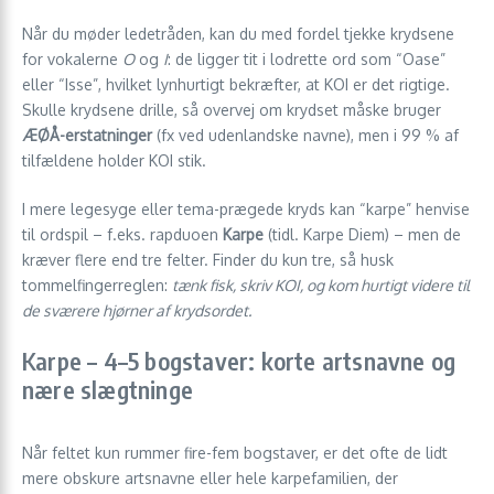
Når du møder ledetråden, kan du med fordel tjekke krydsene
for vokalerne
O
og
I
: de ligger tit i lodrette ord som “Oase”
eller “Isse”, hvilket lynhurtigt bekræfter, at KOI er det rigtige.
Skulle krydsene drille, så overvej om krydset måske bruger
ÆØÅ-erstatninger
(fx ved udenlandske navne), men i 99 % af
tilfældene holder KOI stik.
I mere legesyge eller tema-prægede kryds kan “karpe” henvise
til ordspil – f.eks. rapduoen
Karpe
(tidl. Karpe Diem) – men de
kræver flere end tre felter. Finder du kun tre, så husk
tommelfingerreglen:
tænk fisk, skriv KOI, og kom hurtigt videre til
de sværere hjørner af krydsordet.
Karpe – 4–5 bogstaver: korte artsnavne og
nære slægtninge
Når feltet kun rummer fire-fem bogstaver, er det ofte de lidt
mere obskure artsnavne eller hele karpefamilien, der