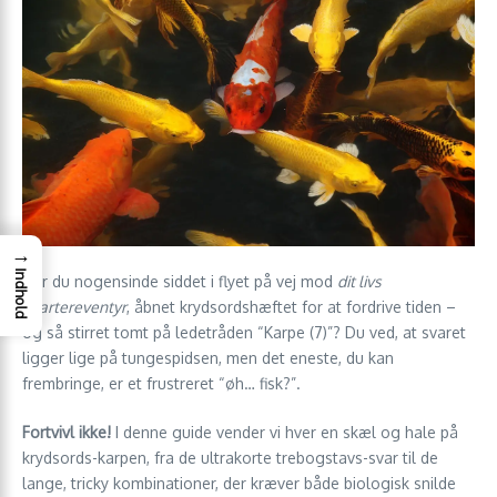
→
Indhold
Har du nogensinde siddet i flyet på vej mod
dit livs
chartereventyr
, åbnet krydsordshæftet for at fordrive tiden –
og så stirret tomt på ledetråden “Karpe (7)”? Du ved, at svaret
ligger lige på tungespidsen, men det eneste, du kan
frembringe, er et frustreret “øh… fisk?”.
Fortvivl ikke!
I denne guide vender vi hver en skæl og hale på
krydsords-karpen, fra de ultrakorte trebogstavs-svar til de
lange, tricky kombinationer, der kræver både biologisk snilde