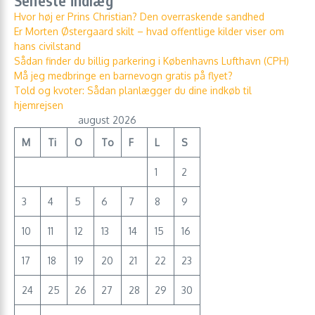
Seneste indlæg
Hvor høj er Prins Christian? Den overraskende sandhed
Er Morten Østergaard skilt – hvad offentlige kilder viser om
hans civilstand
Sådan finder du billig parkering i Københavns Lufthavn (CPH)
Må jeg medbringe en barnevogn gratis på flyet?
Told og kvoter: Sådan planlægger du dine indkøb til
hjemrejsen
august 2026
M
Ti
O
To
F
L
S
1
2
3
4
5
6
7
8
9
10
11
12
13
14
15
16
17
18
19
20
21
22
23
24
25
26
27
28
29
30