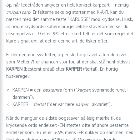
op, når ledetråden antyder en helt konkret karpeart – nemlig
crucian carp
. Er felterne seks og starter med K-A-R, kan du
næsten med det samme teste “KARUSSE” mod krydsene. Husk,
at nogle krydsordsskabere bruger ældre staveformer; ser du
eksempelvis et
U
eller
SS
i et usikkert felt, er det som regel det
klare signal om, at det er denne art, de fisker efter.
Er der derimod syv felter, og er slutbogstavet allerede givet
som
N
eller
R
, er chancen stor for, at der skal stå henholdsvis
KARPEN
(bestemt ental) eller
KARPER
(flertal). En hurtig
huskeregel:
K​A​R​P​E​N = den
bestemte
form (“
karpen
svømmede rundt i
dammen”).
K​A​R​P​E​R =
flertal
(“der var flere
karper
i akvariet”).
Når du mangler de sidste bogstaver, så læg mærke til de
krydsende ords endelser: -EN støttes ofte af andre bestemte
endelser som
-ET
eller
-ENE
, mens -ER dukker op sammen med
flertalsmarkører som
-ENE
eller
-E
. Og giver krydsordet