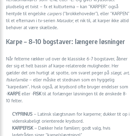
pludselig et tvist – fx et kulturtema – kan “KARPER” også
hentyde til engelske
carpers
(“brokkehoveder”), eller “KARPEN”
til et efternavn i tv-serien
Matador
; et nik til, at karper ikke altid
behøver at være skællede.
Karpe – 8–10 bogstaver: længere løsninger
Når felterne rækker ud over de klassiske 6-7 bogstaver, åbner
der sig et helt bassin af karpe-relaterede muligheder. Her
gælder det om hurtigt at spotte, om svaret peger på
slægt
,
art
,
fiskefamilie
– eller måske et stednavn som en hyggelig
“karpedam”. Husk også, at krydsord ofte bruger endelser som
­-
KARPE
eller ­-
FISK
til at forlænger løsningen til de ønskede 8-
10 felter.
CYPRINUS
– Latinsk slægtsnavn for karperne; dukker tit op i
videnskabeligt orienterede krydsord.
KARPEFISK
– Dækker hele familien; godt valg, hvis
ledetråden siger “karpe(slægtning)”.