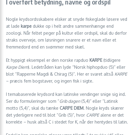
I overført betydning, navne og ordspil
Nogle krydsordsskabere elsker at snyde fiskeglade løsere ved
at lade
karpe
dukke op i helt andre sammenhænge end
zoologi. Når feltet peger på kultur eller ordspil, skal du derfor
straks overveje, om løsningen snarere er et navn eller et
fremmedord end en svømmer med skæl.
Et hyppigt eksempel er den norske rapduo
KARPE
(tidligere
Karpe Diem
). Ledetråden kan lyde “Norsk hiphopduo (5)” eller
blot “Rapperne Magdi & Chirag (5)”. Her er svaret altså
KARPE
– præcis fem bogstaver, og ingen fisk i sigte.
I temabaserede krydsord kan latinske vendinger snige sig ind.
Ser du formuleringer som “
Grib dagen
(5,4)” eller “Latinsk
motto (5,4)”, skal du tænke
CARPE DIEM
. Nogle kryds skærer
det yderligere ned til blot “Grib (5)”, hvor
CARPE
alene er det
korrekte – husk altså C i stedet for K, når der hentydes til latin.