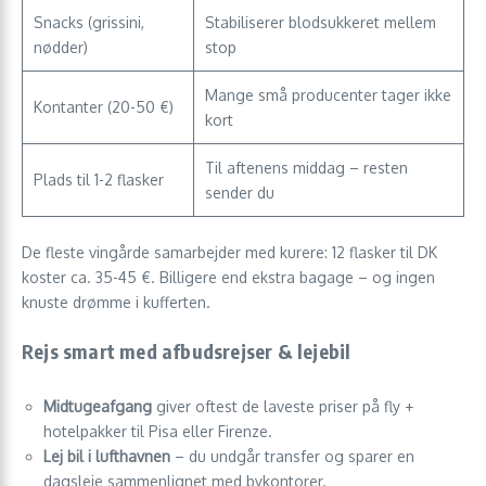
Snacks (grissini,
Stabiliserer blodsukkeret mellem
nødder)
stop
Mange små producenter tager ikke
Kontanter (20-50 €)
kort
Til aftenens middag – resten
Plads til 1-2 flasker
sender du
De fleste vingårde samarbejder med kurere: 12 flasker til DK
koster ca. 35-45 €. Billigere end ekstra bagage – og ingen
knuste drømme i kufferten.
Rejs smart med afbudsrejser & lejebil
Midtugeafgang
giver oftest de laveste priser på fly +
hotelpakker til Pisa eller Firenze.
Lej bil i lufthavnen
– du undgår transfer og sparer en
dagsleje sammenlignet med bykontorer.