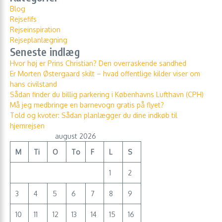
Blog
Rejsefifs
Rejseinspiration
Rejseplanlægning
Seneste indlæg
Hvor høj er Prins Christian? Den overraskende sandhed
Er Morten Østergaard skilt – hvad offentlige kilder viser om
hans civilstand
Sådan finder du billig parkering i Københavns Lufthavn (CPH)
Må jeg medbringe en barnevogn gratis på flyet?
Told og kvoter: Sådan planlægger du dine indkøb til
hjemrejsen
august 2026
M
Ti
O
To
F
L
S
1
2
3
4
5
6
7
8
9
10
11
12
13
14
15
16