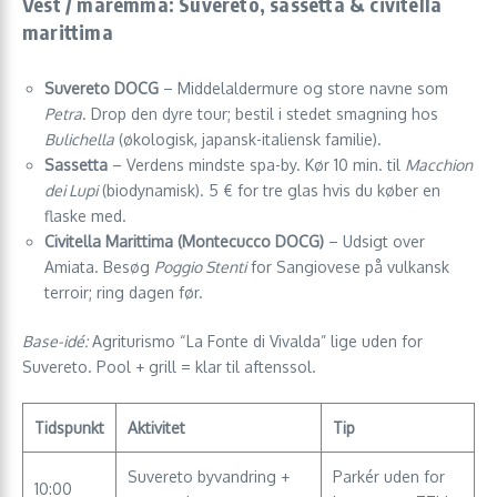
Vest / maremma: Suvereto, sassetta & civitella
marittima
Suvereto DOCG
– Middelaldermure og store navne som
Petra
. Drop den dyre tour; bestil i stedet smagning hos
Bulichella
(økologisk, japansk-italiensk familie).
Sassetta
– Verdens mindste spa-by. Kør 10 min. til
Macchion
dei Lupi
(biodynamisk). 5 € for tre glas hvis du køber en
flaske med.
Civitella Marittima (Montecucco DOCG)
– Udsigt over
Amiata. Besøg
Poggio Stenti
for Sangiovese på vulkansk
terroir; ring dagen før.
Base-idé:
Agriturismo “La Fonte di Vivalda” lige uden for
Suvereto. Pool + grill = klar til aftenssol.
Tidspunkt
Aktivitet
Tip
Suvereto byvandring +
Parkér uden for
10:00