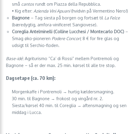
små
cantos
rundt om Piazza della Repubblica.
• Kig efter:
Azienda Vini Apuani
(hvidvin på Vermentino Nero!)
Bagnone
– Tag siesta på borgen og fortsæt til
La Felce
(bæredygtig, amfora-vinificeret Sangiovese).
Coreglia Antelminelli (Colline Lucchesi / Montecarlo DOC)
–
Smag øko-pioneren
Podere Concori
; 8 € for fire glas og
udsigt til Serchio-floden.
Base-idé:
Agriturismo “Ca’ di Rossi” mellem Pontremoli og
Bagnone – så er der max. 25 min. kørsel til alle tre stop.
Dagsetape (ca. 70 km):
Morgenkaffe i Pontremoli → hurtig kældersmagning.
30 min. til Bagnone → frokost og vingård nr. 2.
Siesta/kørsel 40 min. til Coreglia → aftensmagning og sen
middag i Lucca.