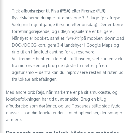
Tjek
afbudsrejser til Pisa (PSA) eller Firenze (FLR)
–
flyselskaberne dumper ofte priserne 3-7 dage før afrejse.
Vælg midtugeafgange (tirsdag eller onsdag). Der er færre
forretningsrejsende, og udlejningsbilerne er billigere.
Når flyet er booket, saml et
“vin-kit”
på mobilen: download
DOC-/DOCG-kort, gem 3-4 landsbyer i Google Maps og
ring til en håndfuld cantine for at reservere.
Vel fremme: hent en lille Fiat i lufthavnen, sæt kursen væk
fra motorvejen og brug de første to nætter på en
agriturismo – derfra kan du improvisere resten af ruten ud
fra lokale anbefalinger.
Med andre ord: Rejs, når markerne er på sit smukkeste, og
lokalbefolkningen har tid til at snakke. Brug en billig
afbudsrejse som døråbner, og lad Toscanas stille side fylde
glasset – og din feriekalender – med oplevelser, der smager
af mere.