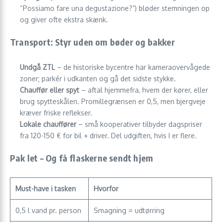
“Possiamo fare una degustazione?”) bløder stemningen op
og giver ofte ekstra skænk.
Transport: Styr uden om bøder og bakker
Undgå ZTL
– de historiske bycentre har kameraovervågede
zoner; parkér i udkanten og gå det sidste stykke.
Chauffør eller spyt
– aftal hjemmefra, hvem der kører, eller
brug spytteskålen. Promillegrænsen er 0,5, men bjergveje
kræver friske reflekser.
Lokale chauffører
– små kooperativer tilbyder dagspriser
fra 120-150 € for bil + driver. Del udgiften, hvis I er flere.
Pak let – Og få flaskerne sendt hjem
Must-have i tasken
Hvorfor
0,5 l vand pr. person
Smagning = udtørring