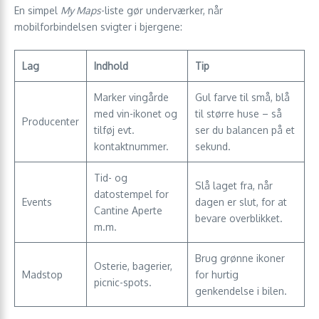
En simpel
My Maps
-liste gør underværker, når
mobilforbindelsen svigter i bjergene:
Lag
Indhold
Tip
Marker vingårde
Gul farve til små, blå
med vin-ikonet og
til større huse – så
Producenter
tilføj evt.
ser du balancen på et
kontaktnummer.
sekund.
Tid- og
Slå laget fra, når
datostempel for
Events
dagen er slut, for at
Cantine Aperte
bevare overblikket.
m.m.
Brug grønne ikoner
Osterie, bagerier,
Madstop
for hurtig
picnic-spots.
genkendelse i bilen.