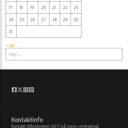
17
18
19
20
21
22
23
24
25
26
27
28
29
30
31
« apr
Søg efter:
Kontaktinfo
Kontakt Afbudsrejser 24/7 på vores centralmail