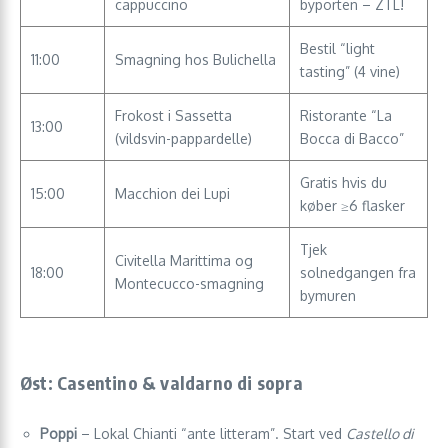
cappuccino
byporten – ZTL!
Bestil “light
11:00
Smagning hos Bulichella
tasting” (4 vine)
Frokost i Sassetta
Ristorante “La
13:00
(vildsvin-pappardelle)
Bocca di Bacco”
Gratis hvis du
15:00
Macchion dei Lupi
køber ≥6 flasker
Tjek
Civitella Marittima og
18:00
solnedgangen fra
Montecucco-smagning
bymuren
Øst: Casentino & valdarno di sopra
Poppi
– Lokal Chianti “ante litteram”. Start ved
Castello di