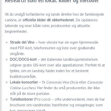
Research som en lokal: kilder og metoder
Vil du undgå turfælderne og lande direkte hos de familieejede
cantine, er
officielle kilder dit sikkerhedsnet
. De opdateres
løbende og viser både ruter, producenter og aktuelle
begivenheder.
Strade del Vino
– hver vinrute har sin egen hjemmeside
med PDF-kort, telefonnumre og liste over godkendte
vingårde.
DOC/DOCG-kort
– det italienske landbrugsministerium
udgiver gratis GIS-kort over alle appellationer. Perfekt til at
tjekke, om en landsby falder inden for et bestemt
kvalitetsområde.
Lokale konsortier
– fx
Consorzio Vino Orcia
eller
Consorzio
Colline Lucchesi
. Her finder du små producenter, der ikke
står på de store portaler.
Turistkontorer
(Pro Loco) – ofte undervurderet, men de har
brochurer om vandrestier, høstfester og smagninger, som
kun annonceres lokalt.