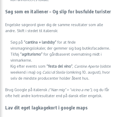
Søg som en italiener – Og slip for busfulde turister
Engelske søgeord giver dig de samme resultater som alle
andre. Skift i stedet til italiensk:
Søg på
“cantina + landsby”
for at finde
vinsmagningslokaler, der gemmer sig bag butiksfacaderne.
Tilføj
“agriturismo”
for gårdbaseret overnatning midt i
vinmarkerne.
Kig efter events som
“festa del vino”
,
Cantine Aperte
(sidste
weekend i maj) og
Calici di Stelle
(omkring 10. august), hvor
selv de mindste producenter holder åbent hus.
Brug Google på italiensk
(“Nær mig” = “vicino a me”)
, og du får
ofte helt andre kortresultater end på dansk eller engelsk.
Lav dit eget lagkagekort i google maps