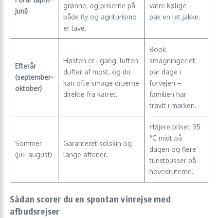
grønne, og priserne på
være kølige –
juni)
både fly og agriturismo
pak en let jakke.
er lave.
Book
Høsten er i gang, luften
smagninger et
Efterår
dufter af most, og du
par dage i
(september-
kan ofte smage druerne
forvejen –
oktober)
direkte fra karret.
familien har
travlt i marken.
Højere priser, 35
°C midt på
Sommer
Garanteret solskin og
dagen og flere
(juli-august)
lange aftener.
turistbusser på
hovedruterne.
Sådan scorer du en spontan vinrejse med
afbudsrejser