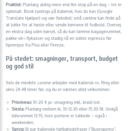
Praktisk
: Planlæg aldrig mere end fire stop på en dag – tre er
optimalt. Book tastings på italiensk, hvis du kan (Google
Translate hjælper) og vær fleksibel; små cantine kan finde på
at lukke for at høste eller sende børnene til fodbold. Overvej
en ekstra dag uden kørsel, så du kan tømme bagagerummet,
pakke vin i flykasser og stadig nå en sidste espresso før
hjemrejse fra Pisa eller Firenze.
På stedet: smagninger, transport, budget
og god stil
Selv de mindste
cantine
arbejder med italiensk ro. Ring eller
skriv 24-48 timer før, og du er næsten altid velkommen.
Prisniveau:
10-20 € pr. smagning inkl. brød/ost.
Siesta:
Planlæg mellem kl. 10-12.30 eller 15.30-18. Undgå
tidsrummet 13-15, hvor portene er lukkede – også i
weekenden.
Sprog:
Et par italienske høflighedsfraser (“Buongiorno”,