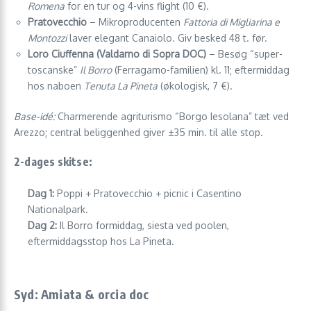
Romena
for en tur og 4-vins flight (10 €).
Pratovecchio
– Mikroproducenten
Fattoria di Migliarina e
Montozzi
laver elegant Canaiolo. Giv besked 48 t. før.
Loro Ciuffenna (Valdarno di Sopra DOC)
– Besøg “super-
toscanske”
Il Borro
(Ferragamo-familien) kl. 11; eftermiddag
hos naboen
Tenuta La Pineta
(økologisk, 7 €).
Base-idé:
Charmerende agriturismo “Borgo Iesolana” tæt ved
Arezzo; central beliggenhed giver ±35 min. til alle stop.
2-dages skitse:
Dag 1:
Poppi + Pratovecchio + picnic i Casentino
Nationalpark.
Dag 2:
Il Borro formiddag, siesta ved poolen,
eftermiddagsstop hos La Pineta.
Syd: Amiata & orcia doc