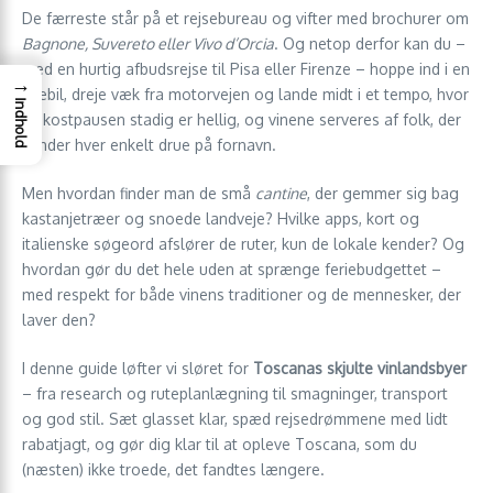
De færreste står på et rejsebureau og vifter med brochurer om
Bagnone, Suvereto eller Vivo d’Orcia
. Og netop derfor kan du –
med en hurtig afbudsrejse til Pisa eller Firenze – hoppe ind i en
→
lejebil, dreje væk fra motorvejen og lande midt i et tempo, hvor
Indhold
frokostpausen stadig er hellig, og vinene serveres af folk, der
kender hver enkelt drue på fornavn.
Men hvordan finder man de små
cantine
, der gemmer sig bag
kastanjetræer og snoede landveje? Hvilke apps, kort og
italienske søgeord afslører de ruter, kun de lokale kender? Og
hvordan gør du det hele uden at sprænge feriebudgettet –
med respekt for både vinens traditioner og de mennesker, der
laver den?
I denne guide løfter vi sløret for
Toscanas skjulte vinlandsbyer
– fra research og ruteplanlægning til smagninger, transport
og god stil. Sæt glasset klar, spæd rejsedrømmene med lidt
rabatjagt, og gør dig klar til at opleve Toscana, som du
(næsten) ikke troede, det fandtes længere.