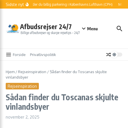
Fortsæt til indhold
Sidste nyt
Sådan finder du billig parkering i Københavns Lufthavn (CPH)
Må jeg 
Afbudsrejser 24/7
Menu
Billige afbudsrejser og skarpe rejsetips – 24/7
Forside
Privatlivspolitik
Hjem
/
Rejseinspiration
/
Sådan finder du Toscanas skjulte
vinlandsbyer
Rejseinspiration
Sådan finder du Toscanas skjulte
vinlandsbyer
november 2, 2025