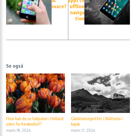
at
apps til
svare?
offline
naviga
tion
Se også
Hvor kan du se tulipaner i Holland
Glødelarvegrotter i Waitomo i
uden for Keukenhof?
kajak
marts 18, 2026
marts 17, 2026