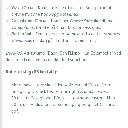
Vivo d’Orcia
– Koldeste kilde i Toscana. Smag mineral-
drevne hvidvine hos
Poggio al Vento
.
Castiglione d’Orcia
– Kombinér
Podere Forte
(kendt) med
Campotondo
(familie på 4 ha). 12 € for seks glas!
Radicofani
– Feudalfæstning og husproducenten
Tenuta di
Ghino
. Spis middag på “Trattoria Le Ginestre”.
Base-idé:
Agriturismo “Bagni San Filippo – La Colombella” ved
de varme kilder. Gratis mudderbad som bonus.
Ruteforslag (85 km i alt):
Morgendyp i termiske kilder → 25 min. til Vivo d’Orcia.
Smagning & snack (ost + honning)
hos producenten
.
30 min. til Castiglione d’Orcia → to vingårde (stor + lille).
20 min. til Radicofani for solnedgang og grillet Chianina-
bøf.