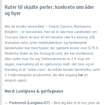
Ruter til skjulte perler: konkrete områder
og byer
Alle de kendte vinområder – Chianti Classico, Montalcino,
Bolgheri – er fantastiske, men de er
ikke
hele sandheden om
Toscana. Kører du blot 30-60 minutter væk fra alfarvej, står
dramatisk natur, tyste middelalderbyer og familieejede
kælderhuller klar med flasker, der sjældent koster over 12-15 €.
Nedenfor finder du fire forslag til ruter, der kan kombineres
eller nydes hver for sig. Fællesnævneren er 2-4 stop om
dagen, overnatning på en agriturismo midt i det hele og en
blanding af ét “anker-navn”, du måske kender hjemmefra, samt
2-3 mikroskopiske producenter, der ikke engang
har
en
eksport-agent.
Nord: Lunigiana & garfagnana
Pontremoli (Lunigiana IGT)
– Bind dig ikke til ét hus; prøv de