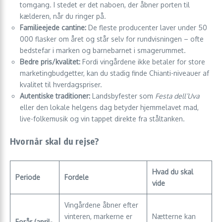
tomgang. I stedet er det naboen, der åbner porten til
kælderen, når du ringer på.
Familieejede cantine:
De fleste producenter laver under 50
000 flasker om året og står selv for rundvisningen – ofte
bedstefar i marken og barnebarnet i smagerummet.
Bedre pris/kvalitet:
Fordi vingårdene ikke betaler for store
marketingbudgetter, kan du stadig finde Chianti-niveauer af
kvalitet til hverdagspriser.
Autentiske traditioner:
Landsbyfester som
Festa dell’Uva
eller den lokale helgens dag betyder hjemmelavet mad,
live-folkemusik og vin tappet direkte fra ståltanken.
Hvornår skal du rejse?
Hvad du skal
Periode
Fordele
vide
Vingårdene åbner efter
vinteren, markerne er
Nætterne kan
Forår (april-