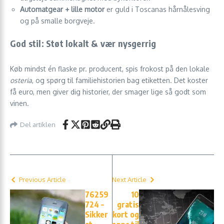
Automatgear + lille motor
er guld i Toscanas hårnålesving
og på smalle borgveje.
God stil: Støt lokalt & vær nysgerrig
Køb mindst én flaske pr. producent, spis frokost på den lokale
osteria
, og spørg til familiehistorien bag etiketten. Det koster
få euro, men giver dig historier, der smager lige så godt som
vinen.
Del artiklen
Previous Article
Next Article
76259
10
724 –
gratis
Sikker
kort og