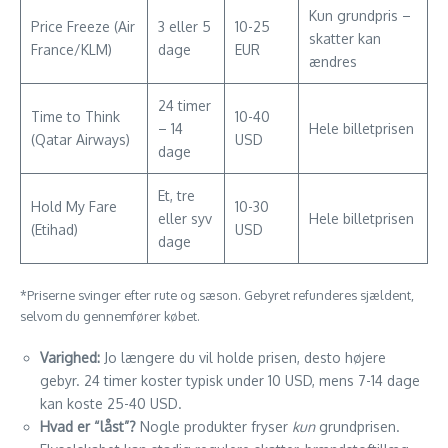
Kun grundpris –
Price Freeze (Air
3 eller 5
10-25
skatter kan
France/KLM)
dage
EUR
ændres
24 timer
Time to Think
10-40
– 14
Hele billetprisen
(Qatar Airways)
USD
dage
Et, tre
Hold My Fare
10-30
eller syv
Hele billetprisen
(Etihad)
USD
dage
*Priserne svinger efter rute og sæson. Gebyret refunderes sjældent,
selvom du gennemfører købet.
Varighed:
Jo længere du vil holde prisen, desto højere
gebyr. 24 timer koster typisk under 10 USD, mens 7-14 dage
kan koste 25-40 USD.
Hvad er “låst”?
Nogle produkter fryser
kun
grundprisen.