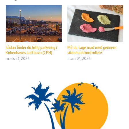
Sådan finder du billig parkering i
Må du tage mad med gennem
Københavns Lufthavn (CPH)
sikkerhedskontrollen?
marts 27, 2026
marts 21, 2026