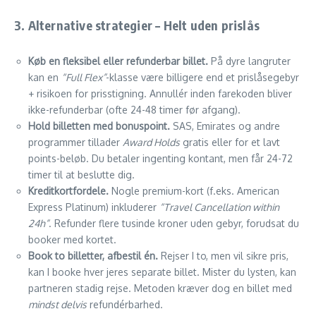
3. Alternative strategier – Helt uden prislås
Køb en fleksibel eller refunderbar billet.
På dyre langruter
kan en
“Full Flex”
-klasse være billigere end et prislåsegebyr
+ risikoen for prisstigning. Annullér inden farekoden bliver
ikke-refunderbar (ofte 24-48 timer før afgang).
Hold billetten med bonuspoint.
SAS, Emirates og andre
programmer tillader
Award Holds
gratis eller for et lavt
points-beløb. Du betaler ingenting kontant, men får 24-72
timer til at beslutte dig.
Kreditkortfordele.
Nogle premium-kort (f.eks. American
Express Platinum) inkluderer
“Travel Cancellation within
24h”
. Refunder flere tusinde kroner uden gebyr, forudsat du
booker med kortet.
Book to billetter, afbestil én.
Rejser I to, men vil sikre pris,
kan I booke hver jeres separate billet. Mister du lysten, kan
partneren stadig rejse. Metoden kræver dog en billet med
mindst delvis
refundérbarhed.