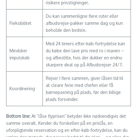
risikere prisstigninger.
Du kan sammenligne flere ruter eller
Fleksibilitet
afbudsrejse-pakker samme dag og kun
beholde den bedste.
Med 24 timers efter-køb-fortrydelse kan
Mindsker
du købe den lave pris med ro i maven –
impulskøb
og afbestille, hvis der dukker en endnu
skarpere deal op på Afbudsrejser 24/7.
Rejser I flere sammen, giver låsen tid til
at cleare ferie med chefen eller få
Koordinering
børnepasning på plads, før den billige
plads forsvinder.
Bottom line:
At ”låse flyprisen” betyder ikke nødvendigvis det
samme overalt. Kender du forskellen på en pris­lås, en
uforpligtende reservation og en efter-køb-fortrydelse, kan du