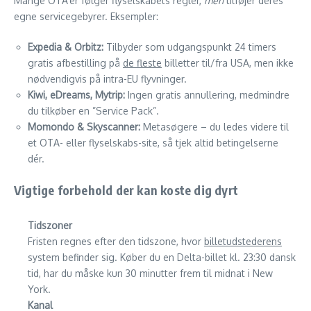
Mange OTA’er følger flyselskabets regler,
men
tilføjer deres
egne servicegebyrer. Eksempler:
Expedia & Orbitz:
Tilbyder som udgangspunkt 24 timers
gratis afbestilling på
de fleste
billetter til/fra USA, men ikke
nødvendigvis på intra-EU flyvninger.
Kiwi, eDreams, Mytrip:
Ingen gratis annullering, medmindre
du tilkøber en ”Service Pack”.
Momondo & Skyscanner:
Metasøgere – du ledes videre til
et OTA- eller flyselskabs-site, så tjek altid betingelserne
dér.
Vigtige forbehold der kan koste dig dyrt
Tidszoner
Fristen regnes efter den tidszone, hvor
billetudstederens
system befinder sig. Køber du en Delta-billet kl. 23:30 dansk
tid, har du måske kun 30 minutter frem til midnat i New
York.
Kanal