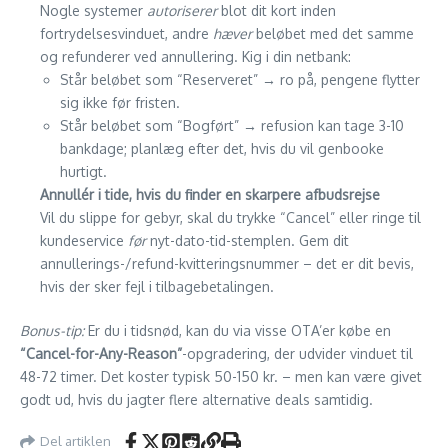
Nogle systemer
autoriserer
blot dit kort inden
fortrydelsesvinduet, andre
hæver
beløbet med det samme
og refunderer ved annullering. Kig i din netbank:
Står beløbet som “Reserveret” → ro på, pengene flytter
sig ikke før fristen.
Står beløbet som “Bogført” → refusion kan tage 3-10
bankdage; planlæg efter det, hvis du vil genbooke
hurtigt.
Annullér i tide, hvis du finder en skarpere afbudsrejse
Vil du slippe for gebyr, skal du trykke “Cancel” eller ringe til
kundeservice
før
nyt-dato-tid-stemplen. Gem dit
annullerings-/refund-kvitteringsnummer – det er dit bevis,
hvis der sker fejl i tilbagebetalingen.
Bonus-tip:
Er du i tidsnød, kan du via visse OTA’er købe en
“Cancel-for-Any-Reason”
-opgradering, der udvider vinduet til
48-72 timer. Det koster typisk 50-150 kr. – men kan være givet
godt ud, hvis du jagter flere alternative deals samtidig.
Del artiklen