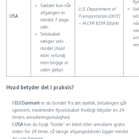
fly
Gælder kun når
U.S. Department of
Ud
afgangen er
USA
Transportation (DOT)
sel
mindst 7 dage
– 14 CFR §259.5(b)(4)
når
ude.
ske
Selskabet
am
vælger selv
we
model (
hold
eller
refund
),
men begge er
uden gebyr.
Hvad betyder det i praksis?
I EU/Danmark
er du bundet fra det øjeblik, betalingen går
igennem, medmindre flyselskabet frivilligt tilbyder en 24-
timers annulleringsmulighed.
I USA
kan du trygt “holde” en billet eller annullere gratis
inden for 24 timer, så længe afgangsdatoen ligger mindst
én uge fremme.