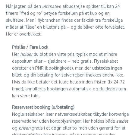
Når jagten på den
ultimative
afbudsrejse spidser til, kan 24
timers “fred og ro” betyde forskellen på et kup og en
skuffelse. Men i flybranchen findes der faktisk tre forskellige
måder at ”låse” en billetpris på – og de bliver ofte forvekslet.
Her er overblikket:
Pris­lås / Fare Lock
Her
holder
du blot den viste pris, typisk mod et mindre
depositum eller – sjældnere – helt gratis. Flyselskabet
opretter en PNR (bookingkode), men der
udstedes ingen
billet
, og din betaling for selve rejsen trækkes endnu ikke.
Hvis du ikke betaler det fulde beløb inden fristen (fx 24-72
timer), annulleres bookingen automatisk, og dit depositum
kan være tabt.
Reserveret booking (u/betaling)
Nogle selskaber, især netværksselskaber, tilbyder kortvarige
reservationer uden kortoplysninger. Her holdes både
sædet
og
prisen
gratis i et døgn eller to, men uden garanti for, at
skatter/afgifter ikke justeres, når du senere udsteder