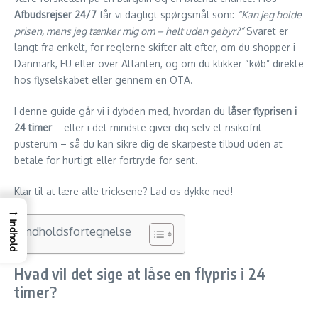
Afbudsrejser 24/7
får vi dagligt spørgsmål som:
“Kan jeg holde
prisen, mens jeg tænker mig om – helt uden gebyr?”
Svaret er
langt fra enkelt, for reglerne skifter alt efter, om du shopper i
Danmark, EU eller over Atlanten, og om du klikker “køb” direkte
hos flyselskabet eller gennem en OTA.
I denne guide går vi i dybden med, hvordan du
lås­er flyprisen i
24 timer
– eller i det mindste giver dig selv et risikofrit
pusterum – så du kan sikre dig de skarpeste tilbud uden at
betale for hurtigt eller fortryde for sent.
Klar til at lære alle tricksene? Lad os dykke ned!
→
Indhold
Indholdsfortegnelse
Hvad vil det sige at låse en flypris i 24
timer?