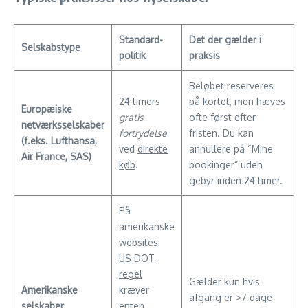
Standard-
Det der gælder i
Selskabstype
politik
praksis
Beløbet reserveres
24 timers
på kortet, men hæves
Europæiske
gratis
ofte først efter
netværksselskaber
fortrydelse
fristen. Du kan
(f.eks. Lufthansa,
ved
direkte
annullere på “Mine
Air France, SAS)
køb
.
bookinger” uden
gebyr inden 24 timer.
På
amerikanske
websites:
US DOT-
regel
Gælder kun hvis
Amerikanske
kræver
afgang er >7 dage
selskaber
enten