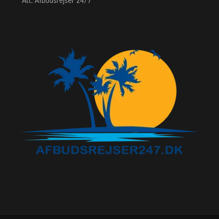
"Att: Afbudsrejser 24/7"