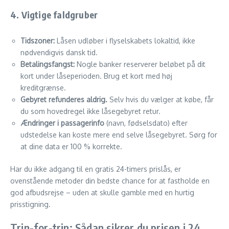
4. Vigtige faldgruber
Tidszoner:
Låsen udløber i flyselskabets lokaltid, ikke
nødvendigvis dansk tid.
Betalingsfangst:
Nogle banker reserverer beløbet på dit
kort under låseperioden. Brug et kort med høj
kreditgrænse.
Gebyret refunderes aldrig.
Selv hvis du vælger at købe, får
du som hovedregel ikke låsegebyret retur.
Ændringer i passagerinfo
(navn, fødselsdato) efter
udstedelse kan koste mere end selve låsegebyret. Sørg for
at dine data er 100 % korrekte.
Har du ikke adgang til en gratis 24-timers prislås, er
ovenstående metoder din bedste chance for at fastholde en
god afbudsrejse – uden at skulle gamble med en hurtig
prisstigning.
Trin-for-trin: Sådan sikrer du prisen i 24