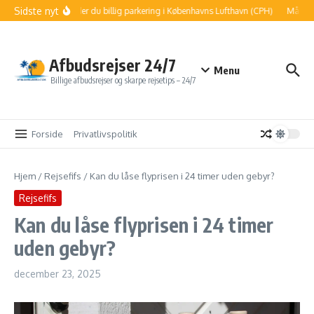
Fortsæt til indhold
Sidste nyt
Sådan finder du billig parkering i Københavns Lufthavn (CPH)
Må jeg m
Afbudsrejser 24/7
Menu
Billige afbudsrejser og skarpe rejsetips – 24/7
Forside
Privatlivspolitik
Hjem
/
Rejsefifs
/
Kan du låse flyprisen i 24 timer uden gebyr?
Rejsefifs
Kan du låse flyprisen i 24 timer
uden gebyr?
december 23, 2025