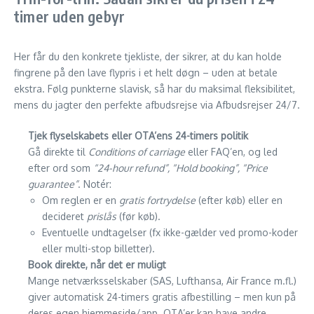
timer uden gebyr
Her får du den konkrete tjekliste, der sikrer, at du kan holde
fingrene på den lave flypris i et helt døgn – uden at betale
ekstra. Følg punkterne slavisk, så har du maksimal fleksibilitet,
mens du jagter den perfekte afbudsrejse via Afbudsrejser 24/7.
Tjek flyselskabets eller OTA’ens 24-timers politik
Gå direkte til
Conditions of carriage
eller FAQ’en, og led
efter ord som
“24-hour refund”, “Hold booking”, “Price
guarantee”
. Notér:
Om reglen er en
gratis fortrydelse
(efter køb) eller en
decideret
pris­lås
(før køb).
Eventuelle undtagelser (fx ikke-gælder ved promo-koder
eller multi-stop billetter).
Book direkte, når det er muligt
Mange netværksselskaber (SAS, Lufthansa, Air France m.fl.)
giver automatisk 24-timers gratis afbestilling – men kun på
deres egen hjemmeside/app. OTA’er kan have andre