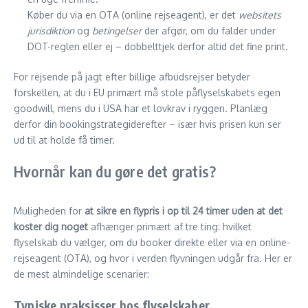
Køber du via en OTA (online rejseagent), er det
websitets
jurisdiktion
og
betingelser
der afgør, om du falder under
DOT-reglen eller ej – dobbelttjek derfor altid det fine print.
For rejsende på jagt efter billige afbudsrejser betyder
forskellen, at du i EU primært må stole påflyselskabets egen
goodwill, mens du i USA har et lovkrav i ryggen. Planlæg
derfor din bookingstrategiderefter – især hvis prisen kun ser
ud til at holde få timer.
Hvornår kan du gøre det gratis?
Muligheden for
at sikre en flypris i op til 24 timer uden at det
koster dig noget
afhænger primært af tre ting: hvilket
flyselskab du vælger, om du booker direkte eller via en online-
rejseagent (OTA), og hvor i verden flyvningen udgår fra. Her er
de mest almindelige scenarier:
Typiske praksisser hos flyselskaber