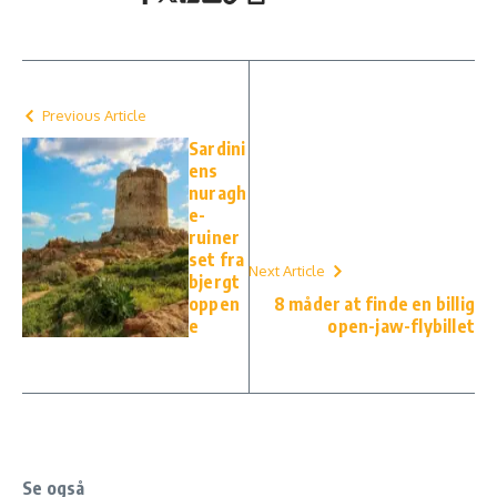
Previous Article
Sardini
ens
nuragh
e-
ruiner
set fra
Next Article
bjergt
oppen
8 måder at finde en billig
e
open-jaw-flybillet
Se også