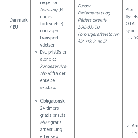
regler om
Europa-
fjernsalg
(14
Alle
Parlamentets og
dages
flysel
Danmark
Rådets direktiv
fortrydelse)
OTA’er
/ EU
2011/83/EU
undtager
køber 
Forbrugeraftaleloven
transport­
EU/DK
§18, stk. 2, nr. 12
ydelser
.
Evt. pris­lås er
alene et
kundeservice-
tilbud
fra det
enkelte
selskab.
Obligatorisk
24-timers
gratis pris­lås
eller
gratis
Am
afbestilling
reg
efter køb.