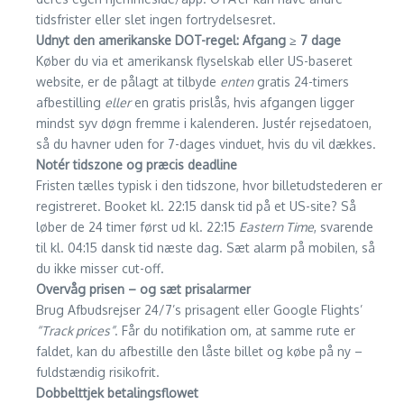
tidsfrister eller slet ingen fortrydelsesret.
Udnyt den amerikanske DOT-regel: Afgang ≥ 7 dage
Køber du via et amerikansk flyselskab eller US-baseret
website, er de pålagt at tilbyde
enten
gratis 24-timers
afbestilling
eller
en gratis pris­lås, hvis afgangen ligger
mindst syv døgn fremme i kalenderen. Justér rejsedatoen,
så du havner uden for 7-dages vinduet, hvis du vil dækkes.
Notér tidszone og præcis deadline
Fristen tælles typisk i den tidszone, hvor billetudstederen er
registreret. Booket kl. 22:15 dansk tid på et US-site? Så
løber de 24 timer først ud kl. 22:15
Eastern Time
, svarende
til kl. 04:15 dansk tid næste dag. Sæt alarm på mobilen, så
du ikke misser cut-off.
Overvåg prisen – og sæt prisalarmer
Brug Afbudsrejser 24/7’s prisagent eller Google Flights’
“Track prices”
. Får du notifikation om, at samme rute er
faldet, kan du afbestille den låste billet og købe på ny –
fuldstændig risikofrit.
Dobbelttjek betalingsflowet