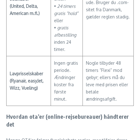
ude. Bruger du .com-
(United, Delta,
•
24 timers
sitet fra Danmark,
American m.fl.)
gratis ”hold”
gælder reglen stadig.
eller
•
gratis
afbestilling
inden 24
timer.
Ingen gratis
Nogle tilbyder 48
periode.
timers ”Flexi” mod
Lavpris­selskaber
Ændringer
gebyr; ellers må du
(Ryanair, easyJet,
koster fra
leve med prisen eller
Wizz, Vueling)
første
betale
minut.
ændringsafgift.
Hvordan ota’er (online-rejsebureauer) håndterer
det