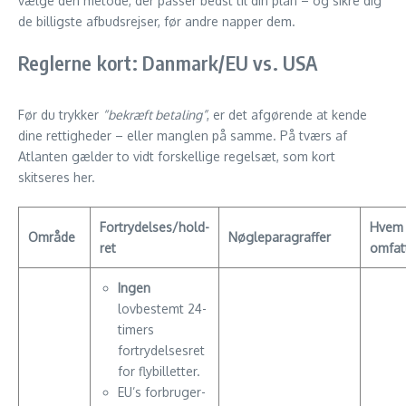
vælge den metode, der passer bedst til din plan – og sikre dig
de billigste afbudsrejser, før andre napper dem.
Reglerne kort: Danmark/EU vs. USA
Før du trykker
“bekræft betaling”
, er det afgørende at kende
dine rettigheder – eller manglen på samme. På tværs af
Atlanten gælder to vidt forskellige regelsæt, som kort
skitseres her.
Fortrydelses/hold-
Hvem 
Område
Nøgle­paragraffer
ret
omfat
Ingen
lovbestemt 24-
timers
fortrydelsesret
for flybilletter.
EU’s forbruger­