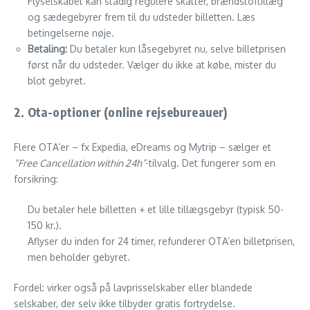
Flyselskabet kan stadig regulere skatter, brændstoftillæg
og sædegebyrer frem til du udsteder billetten. Læs
betingelserne nøje.
Betaling:
Du betaler kun låsegebyret nu, selve billetprisen
først når du udsteder. Vælger du ikke at købe, mister du
blot gebyret.
2. Ota-optioner (online rejsebureauer)
Flere OTA’er – fx Expedia, eDreams og Mytrip – sælger et
“Free Cancellation within 24h”
-tilvalg. Det fungerer som en
forsikring:
Du betaler hele billetten + et lille tillægsgebyr (typisk 50-
150 kr.).
Aflyser du inden for 24 timer, refunderer OTA’en billetprisen,
men beholder gebyret.
Fordel: virker også på lavprisselskaber eller blandede
selskaber, der selv ikke tilbyder gratis fortrydelse.