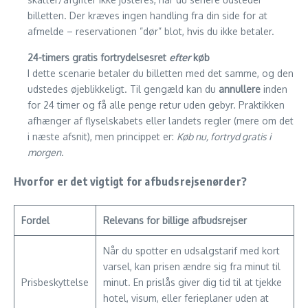
billetten. Der kræves ingen handling fra din side for at
afmelde – reservationen ”dør” blot, hvis du ikke betaler.
24-timers gratis fortrydelsesret
efter
køb
I dette scenarie betaler du billetten med det samme, og den
udstedes øjeblikkeligt. Til gengæld kan du
annullere
inden
for 24 timer og få alle penge retur uden gebyr. Praktikken
afhænger af flyselskabets eller landets regler (mere om det
i næste afsnit), men princippet er:
Køb nu, fortryd gratis i
morgen
.
Hvorfor er det vigtigt for afbudsrejsenørder?
Fordel
Relevans for billige afbudsrejser
Når du spotter en udsalgstarif med kort
varsel, kan prisen ændre sig fra minut til
Prisbeskyttelse
minut. En pris­lås giver dig tid til at tjekke
hotel, visum, eller ferieplaner uden at