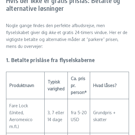
Hvis der ikke er gratis pris­lås: Betalte og
alternative løsninger
Nogle gange findes den perfekte afbudsrejse, men
flyselskabet giver dig
ikke
et gratis 24-timers vindue. Her er de
vigtigste betalte og alternative måder at “parkere” prisen,
mens du overvejer:
1. Betalte prislåse fra flyselskaberne
Ca. pris
Typisk
Produktnavn
pr.
Hvad låses?
varighed
person*
Fare Lock
(United,
3, 7 eller
fra 5-20
Grundpris +
Aeromexico
14 dage
USD
skatter
m.fl.)