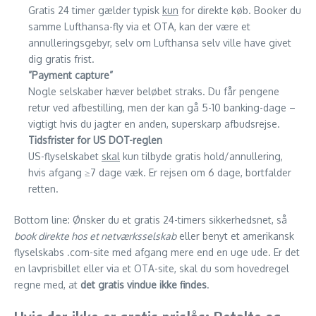
Gratis 24 timer gælder typisk
kun
for direkte køb. Booker du
samme Lufthansa-fly via et OTA, kan der være et
annulleringsgebyr, selv om Lufthansa selv ville have givet
dig gratis frist.
”Payment capture”
Nogle selskaber hæver beløbet straks. Du får pengene
retur ved afbestilling, men der kan gå 5-10 banking-dage –
vigtigt hvis du jagter en anden, superskarp afbudsrejse.
Tidsfrister for US DOT-reglen
US-flyselskabet
skal
kun tilbyde gratis hold/annullering,
hvis afgang ≥7 dage væk. Er rejsen om 6 dage, bortfalder
retten.
Bottom line: Ønsker du et gratis 24-timers sikkerhedsnet, så
book direkte hos et netværksselskab
eller benyt et amerikansk
flyselskabs .com-site med afgang mere end en uge ude. Er det
en lavprisbillet eller via et OTA-site, skal du som hovedregel
regne med, at
det gratis vindue ikke findes
.