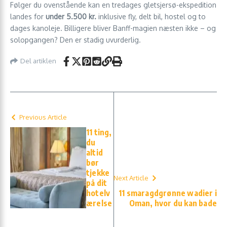
Følger du ovenstående kan en tredages gletsjersø-ekspedition
landes for
under 5.500 kr.
inklusive fly, delt bil, hostel og to
dages kanoleje. Billigere bliver Banff-magien næsten ikke – og
solopgangen? Den er stadig uvurderlig.
Del artiklen
Previous Article
11 ting,
du
altid
bør
tjekke
Next Article
på dit
hotelv
11 smaragdgrønne wadier i
ærelse
Oman, hvor du kan bade