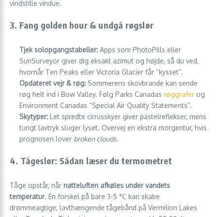
vindstille vindue.
3. Fang golden hour & undgå røgslør
Tjek solopgangstabeller:
Apps som PhotoPills eller
SunSurveyor giver dig eksakt azimut og højde, så du ved,
hvornår Ten Peaks eller Victoria Glacier får “kysset”.
Opdateret vejr & røg:
Sommerens skovbrande kan sende
røg helt ind i Bow Valley. Følg Parks Canadas
røggrafer
og
Environment Canadas “Special Air Quality Statements”.
Skytyper:
Let spredte cirrusskyer giver pastelreflekser, mens
tungt lavtryk sluger lyset. Overvej en ekstra morgentur, hvis
prognosen lover
broken clouds
.
4. Tågeslør: Sådan læser du termometret
Tåge opstår, når
natteluf­ten afkøles under vandets
temperatur
. En forskel på bare 3-5 °C kan skabe
drømmeagtige, lavthængende tågebånd på Vermilion Lakes