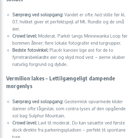
Særpræg ved solopgang:
Vandet er ofte
helt
stille før kl.
07, hvilket giver et perfektspejl af Mt. Rundle og de små
øer.
Crowd level:
Moderat. Parkér langs Minnewanka Loop før
bommen åbner; flere lokale fotografer end turgrupper.
Bedste fotovinkel:
Placér kanoen lige øst for de to
fyrretræsbeklædte øer og skyd mod vest – øerne skaber
naturlig forgrund og dybde.
Vermilion lakes – Lettilgængeligt dampende
morgenlys
Særpræg ved solopgang:
Geotermisk opvarmede kilder
danner ofte tågeslør, som contra-lyses af den opgående
sol bag Sulphur Mountain.
Crowd level:
Lavt til moderat. Du kan søsætte ved første
dock direkte fra parkeringspladsen – perfekt til spontane
ture.