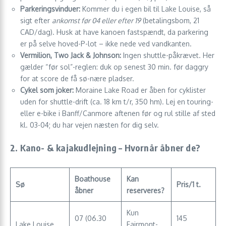
Parkeringsvinduer:
Kommer du i egen bil til Lake Louise, så
sigt efter
ankomst før 04 eller efter 19
(betalingsbom, 21
CAD/dag). Husk at have kanoen fastspændt, da parkering
er på selve hoved-P-lot – ikke nede ved vandkanten.
Vermilion, Two Jack & Johnson:
Ingen shuttle-påkrævet. Her
gælder “før sol”-reglen: duk op senest 30 min. før daggry
for at score de få sø-nære pladser.
Cykel som joker:
Moraine Lake Road er åben for cyklister
uden for shuttle-drift (ca. 18 km t/r, 350 hm). Lej en touring-
eller e-bike i Banff/Canmore aftenen før og rul stille af sted
kl. 03-04; du har vejen næsten for dig selv.
2. Kano- & kajakudlejning – Hvornår åbner de?
Boathouse
Kan
Sø
Pris/1 t.
åbner
reserveres?
Kun
07 (06.30
145
Lake Louise
Fairmont-