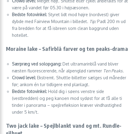
Crowd level:
Meget højt. Shuttle eller cykel anbefales for at
være på vandet før 05.30 i højsæsonen.
Bedste fotovinkel:
Styret lidt mod højre (nordvest) giver
dybde med Fairview Mountain i billedet.
Tip:
Padl 200 m ud
fra bredden for at få isbreen som clean baggrund uden
hotellet.
Moraine lake – Safirblå farver og ten peaks-drama
Særpræg ved solopgang:
Det ultramarinblå vand bliver
næsten fluorescerende, når alpenglød rammer
Ten Peaks
.
Crowd level:
Ekstremt. Shuttle-billetter sælges ud måneder
før; ankom én tur tidligere end planlagt.
Bedste fotovinkel:
Hold dig i søens venstre side
(vestbredden) og peg kanoen mod sydøst for at få alle ti
tinder i panorama – spejlrefleksion kræver vindhastighed
under 5 km/t.
Two jack lake – Spejlblankt vand og mt. Rundle-
silhuet