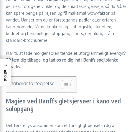
de mest fotogene vinkler og de smarteste genveje, så du
både
kan spare penge på rejsen
og
få maksimal wow-faktor på
vandet. Uanset om du er førstegangs-padler eller erfaren
kano-nomade, får du konkrete tips til logistik, sikkerhed,
budget og hemmelige solopgangsspots, der aldrig står i
standard-brochurerne.
Klar til at lade morgensolen tænde et uforglemmeligt eventyr?
Så læn dig tilbage, og lad os ro dig ind i Banffs spejlblanke
→
paradis.
Indhold
Indholdsfortegnelse
Magien ved Banffs gletsjersøer i kano ved
solopgang
Det første lys ankommer som et forsigtigt penselstrøg af