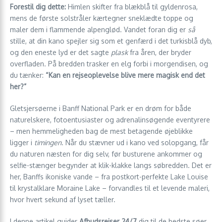
Forestil dig dette:
Himlen skifter fra blækblå til gyldenrosa,
mens de første solstråler kærtegner sneklædte toppe og
maler dem i flammende alpenglød. Vandet foran dig er
så
stille, at din kano spejler sig som et genfærd i det turkisblå dyb,
og den eneste lyd er det sagte
plask
fra åren, der bryder
overfladen. På bredden trasker en elg forbi i morgendisen, og
du tænker:
“Kan en rejseoplevelse blive mere magisk end det
her?”
Gletsjersøerne i Banff National Park er en drøm for både
naturelskere, fotoentusiaster og adrenalinsøgende eventyrere
– men hemmeligheden bag de mest betagende øjeblikke
ligger i
timingen
. Når du stævner ud i kano ved solopgang, får
du naturen næsten for dig selv, før busturene ankommer og
selfie-stænger begynder at klik-klakke langs søbredden. Det er
her, Banffs ikoniske vande – fra postkort-perfekte Lake Louise
til krystalklare Moraine Lake – forvandles til et levende maleri,
hvor hvert sekund af lyset tæller.
I denne artikel guider
Afbudsrejser 24/7
dig til de bedste søer,