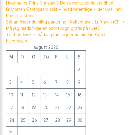
Hvor høj er Prins Christian? Den overraskende sandhed
Er Morten Østergaard skilt – hvad offentlige kilder viser om
hans civilstand
Sådan finder du billig parkering i Københavns Lufthavn (CPH)
Må jeg medbringe en barnevogn gratis på flyet?
Told og kvoter: Sådan planlægger du dine indkøb til
hjemrejsen
august 2026
M
Ti
O
To
F
L
S
1
2
3
4
5
6
7
8
9
10
11
12
13
14
15
16
17
18
19
20
21
22
23
24
25
26
27
28
29
30
31