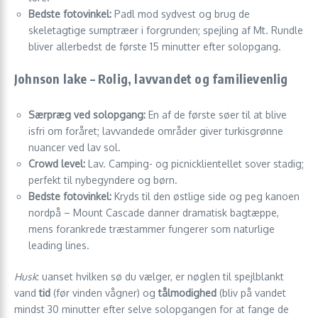
Bedste fotovinkel:
Padl mod sydvest og brug de
skeletagtige sumptræer i forgrunden; spejling af Mt. Rundle
bliver allerbedst de første 15 minutter efter solopgang.
Johnson lake – Rolig, lavvandet og familievenlig
Særpræg ved solopgang:
En af de første søer til at blive
isfri om foråret; lavvandede områder giver turkisgrønne
nuancer ved lav sol.
Crowd level:
Lav. Camping- og picnicklientellet sover stadig;
perfekt til nybegyndere og børn.
Bedste fotovinkel:
Kryds til den østlige side og peg kanoen
nordpå – Mount Cascade danner dramatisk bagtæppe,
mens forankrede træstammer fungerer som naturlige
leading lines.
Husk
: uanset hvilken sø du vælger, er nøglen til spejlblankt
vand
tid
(før vinden vågner) og
tålmodighed
(bliv på vandet
mindst 30 minutter efter selve solopgangen for at fange de