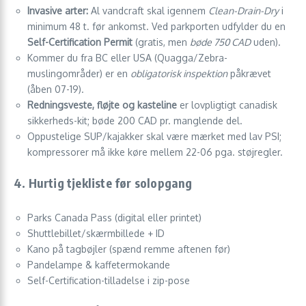
Invasive arter:
Al vandcraft skal igennem
Clean-Drain-Dry
i
minimum 48 t. før ankomst. Ved parkporten udfylder du en
Self-Certification Permit
(gratis, men
bøde 750 CAD
uden).
Kommer du fra BC eller USA (Quagga/Zebra-
muslingområder) er en
obligatorisk inspektion
påkrævet
(åben 07-19).
Redningsveste, fløjte og kasteline
er lovpligtigt canadisk
sikkerheds-kit; bøde 200 CAD pr. manglende del.
Oppustelige SUP/kajakker skal være mærket med lav PSI;
kompressorer må ikke køre mellem 22-06 pga. støjregler.
4. Hurtig tjekliste før solopgang
Parks Canada Pass (digital eller printet)
Shuttlebillet/skærmbillede + ID
Kano på tagbøjler (spænd remme aftenen før)
Pandelampe & kaffetermokande
Self-Certification-tilladelse i zip-pose