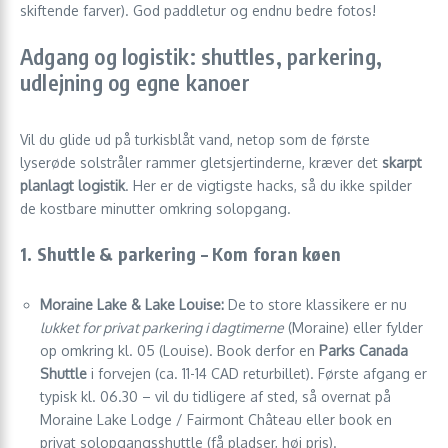
skiftende farver). God paddletur og endnu bedre fotos!
Adgang og logistik: shuttles, parkering,
udlejning og egne kanoer
Vil du glide ud på turkisblåt vand, netop som de første
lyserøde solstråler rammer gletsjertinderne, kræver det
skarpt
planlagt logistik
. Her er de vigtigste hacks, så du ikke spilder
de kostbare minutter omkring solopgang.
1. Shuttle & parkering – Kom foran køen
Moraine Lake & Lake Louise:
De to store klassikere er nu
lukket for privat parkering i dagtimerne
(Moraine) eller fylder
op omkring kl. 05 (Louise). Book derfor en
Parks Canada
Shuttle
i forvejen (ca. 11-14 CAD returbillet). Første afgang er
typisk kl. 06.30 – vil du tidligere af sted, så overnat på
Moraine Lake Lodge / Fairmont Château eller book en
privat solopgangsshuttle (få pladser, høj pris).