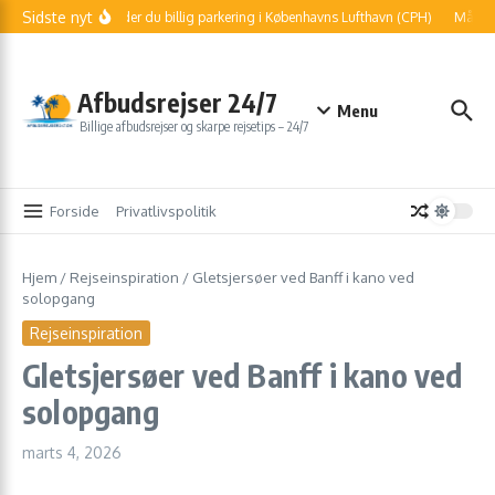
Fortsæt til indhold
Sidste nyt
Sådan finder du billig parkering i Københavns Lufthavn (CPH)
Må jeg m
Afbudsrejser 24/7
Menu
Billige afbudsrejser og skarpe rejsetips – 24/7
Forside
Privatlivspolitik
Hjem
/
Rejseinspiration
/
Gletsjersøer ved Banff i kano ved
solopgang
Rejseinspiration
Gletsjersøer ved Banff i kano ved
solopgang
marts 4, 2026