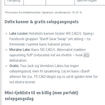
camping
bjørne-regler
*Prisniveau for dobbeltværelse i højsæson; skuldersæson -15-25 %
Delte kanoer & gratis solopgangsspots
Lake Louise:
Hotellets kanoer koster 145 CAD/t. Spørg i
Facebook-gruppen “Banff Gear Swap” om deling – to
fremmede i samme kano halverer prisen.
Moraine Lake:
Kano 130 CAD/t. Alternativt trækkes
oppustelig SUP (
inflatable
) ind via shuttle – husk
AIS
-
deklaration.
Gratis:
Two Jack og Vermilion Lakes har ingen
udlejningsbod, men fri søsætning. Lej en kano i Banff
aftenen før (ca. 75 CAD/døgn) og ro ud til gylden time for
nul ekstra kroner.
Mini-tjekliste til en billig (men perfekt)
solopgangsdag