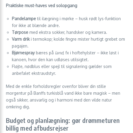
Praktiske must-haves ved solopgang
Pandelampe
til ilægning i mørke – husk rødt lys-funktion
for ikke at blænde andre.
Tørpose
med ekstra sokker, handsker og kamera.
Varm drik
i termokop; kolde fingre mister hurtigt grebet om
pagajen.
Bjørnespray
bæres på
land
, fx i hoftehylster – ikke løst i
kanoen, hvor den kan udløses utilsigtet.
Fløjte, nødblus eller spejl til signalering gælder som
anbefalet ekstraudstyr.
Med de enkle forholdsregler ovenfor bliver din stille
morgentur på Banffs turkisblå vand ikke bare magisk – men
også sikker, ansvarlig og i harmoni med den vilde natur
omkring dig.
Budget og planlægning: gør drømmeturen
billig med afbudsrejser