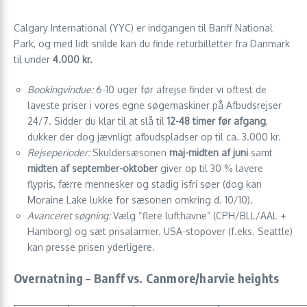
Calgary International (YYC) er indgangen til Banff National
Park, og med lidt snilde kan du finde returbilletter fra Danmark
til under
4.000 kr.
Bookingvindue:
6-10 uger før afrejse finder vi oftest de
laveste priser i vores egne søgemaskiner på Afbudsrejser
24/7. Sidder du klar til at slå til
12-48 timer før afgang
,
dukker der dog jævnligt afbudspladser op til ca. 3.000 kr.
Rejseperioder:
Skuldersæsonen
maj-midten af juni
samt
midten af september-oktober
giver op til 30 % lavere
flypris, færre mennesker og stadig isfri søer (dog kan
Moraine Lake lukke for sæsonen omkring d. 10/10).
Avanceret søgning:
Vælg “flere lufthavne” (CPH/BLL/AAL +
Hamborg) og sæt prisalarmer. USA-stopover (f.eks. Seattle)
kan presse prisen yderligere.
Overnatning – Banff vs. Canmore/harvie heights