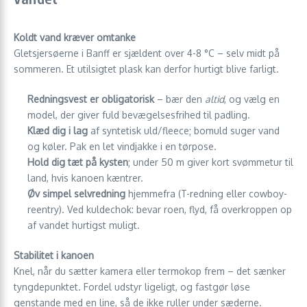
Koldt vand kræver omtanke
Gletsjersøerne i Banff er sjældent over 4-8 °C – selv midt på
sommeren. Et utilsigtet plask kan derfor hurtigt blive farligt.
Redningsvest er obligatorisk
– bær den
altid
, og vælg en
model, der giver fuld bevægelsesfrihed til padling.
Klæd dig i lag
af syntetisk uld/fleece; bomuld suger vand
og køler. Pak en let vindjakke i en tørpose.
Hold dig tæt på kysten
; under 50 m giver kort svømmetur til
land, hvis kanoen kæntrer.
Øv simpel selvredning
hjemmefra (T-redning eller cowboy-
reentry). Ved kuldechok: bevar roen, flyd, få overkroppen op
af vandet hurtigst muligt.
Stabilitet i kanoen
Knel, når du sætter kamera eller termokop frem – det sænker
tyngdepunktet. Fordel udstyr ligeligt, og fastgør løse
genstande med en line, så de ikke ruller under sæderne.