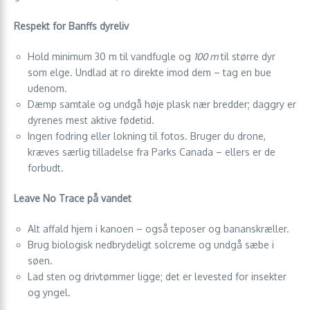
Respekt for Banffs dyreliv
Hold minimum 30 m til vandfugle og
100 m
til større dyr
som elge. Undlad at ro direkte imod dem – tag en bue
udenom.
Dæmp samtale og undgå høje plask nær bredder; daggry er
dyrenes mest aktive fødetid.
Ingen fodring eller lokning til fotos. Bruger du drone,
kræves særlig tilladelse fra Parks Canada – ellers er de
forbudt.
Leave No Trace på vandet
Alt affald hjem i kanoen – også teposer og bananskræller.
Brug biologisk nedbrydeligt solcreme og undgå sæbe i
søen.
Lad sten og drivtømmer ligge; det er levested for insekter
og yngel.