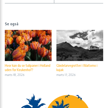
Se også
Hvor kan du se tulipaner i Holland
Glødelarvegrotter i Waitomo i
uden for Keukenhof?
kajak
marts 18, 2026
marts 17, 2026