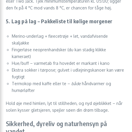
eller Two Jack. Tjek minimumstemperaturen kl. 05:00; ligger
den fx på 4 °C mod vands 8 °C, er chancen for tåge høj.
5. Lag på lag – Pakkeliste til kølige morgener
Merino-underlag + fleecetrøje + let, vandafvisende
skaljakke
Fingerløse neoprenhandsker (du kan stadig klikke
kameraet)
Hue/buff – varmetab fra hovedet er markant i kano
Ekstra sokker i tørpose; gulvet i udlejningskanoer kan være
fugtigt
Termokop med kaffe eller te –
både
håndvarmer og
humørløfter
Hold øje med himlen, lyt til stillheden, og nyd øjeblikket – når
solen kysser gletsjeren, spejler søen din drøm tilbage.
Sikkerhed, dyreliv og naturhensyn på
vandet