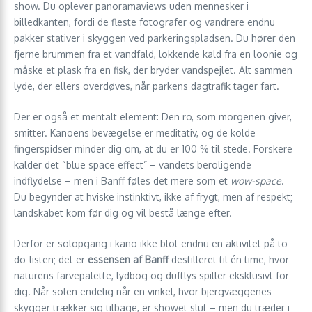
show. Du oplever panoramaviews uden mennesker i
billedkanten, fordi de fleste fotografer og vandrere endnu
pakker stativer i skyggen ved parkeringspladsen. Du hører den
fjerne brummen fra et vandfald, lokkende kald fra en loonie og
måske et plask fra en fisk, der bryder vandspejlet. Alt sammen
lyde, der ellers overdøves, når parkens dagtrafik tager fart.
Der er også et mentalt element: Den ro, som morgenen giver,
smitter. Kanoens bevægelse er meditativ, og de kolde
fingerspidser minder dig om, at du er 100 % til stede. Forskere
kalder det “blue space effect” – vandets beroligende
indflydelse – men i Banff føles det mere som et
wow-space
.
Du begynder at hviske instinktivt, ikke af frygt, men af respekt;
landskabet kom før dig og vil bestå længe efter.
Derfor er solopgang i kano ikke blot endnu en aktivitet på to-
do-listen; det er
essensen af Banff
destilleret til én time, hvor
naturens farvepalette, lydbog og duftlys spiller eksklusivt for
dig. Når solen endelig når en vinkel, hvor bjergvæggenes
skygger trækker sig tilbage, er showet slut – men du træder i