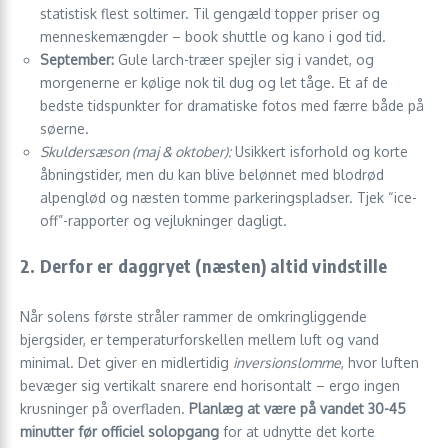
statistisk flest soltimer. Til gengæld topper priser og
menneskemængder – book shuttle og kano i god tid.
September:
Gule larch-træer spejler sig i vandet, og
morgenerne er kølige nok til dug og let tåge. Et af de
bedste tidspunkter for dramatiske fotos med færre både på
søerne.
Skuldersæson (maj & oktober):
Usikkert isforhold og korte
åbningstider, men du kan blive belønnet med blodrød
alpenglød og næsten tomme parkeringspladser. Tjek “ice-
off”-rapporter og vejlukninger dagligt.
2. Derfor er daggryet (næsten) altid vindstille
Når solens første stråler rammer de omkringliggende
bjergsider, er temperaturforskellen mellem luft og vand
minimal. Det giver en midlertidig
inversionslomme
, hvor luften
bevæger sig vertikalt snarere end horisontalt – ergo ingen
krusninger på overfladen.
Planlæg at være på vandet 30-45
minutter før officiel solopgang
for at udnytte det korte