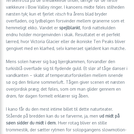
ferskenrosa på de snedækkede tinder, længe før de fleste
vækkeure i Bow Valley ringer. I kanoens midte føles stilheden
næsten tyk; kun et fjerlet
ritsch
fra årens blad bryder
overfladen, og lydbølgen forsvinder mellem granerne som et
hemmeligt ekko. Vandet er
spejlblankt
, fordi nattekulden
endnu holder morgenvinden i skak. Resultatet er et perfekt
lærred, hvor Victoria Glacier eller de ikoniske Ten Peaks bliver
gengivet med en klarhed, selv kameraet sjældent kan matche.
Mens solen hæver sig bag bjergkammen, forvandler den
turkisblå overflade sig til flydende guld. Et slør af tåge danser i
vandkanten – skabt af temperaturforskellen mellem isnende
sø og den finlune sommerluft. Tågen giver scenen et næsten
overjordisk præg; det føles, som om man glider gennem en
drøm, før dagen formelt erklærer sig åben.
I kano får du den mest intime billet til dette naturteater.
Stående på bredden kan du se farverne, ja, men
ud midt på
søen sidder du midt i dem
. Hver rotag bliver en stille
trommestik, der sætter rytmen for solopgangens slowmotion-