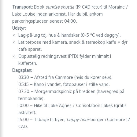
Transport:
Book
sunrise shuttle
(19 CAD retur) til Moraine /
Lake Louise
inden ankomst
. Har du bil, ankom
parkeringspladsen senest 04:00.
Udstyr:
Lag-på-lag tøj, hue & handsker (0-5 °C ved daggry).
Let tørpose med kamera, snack & termokop kaffe = dyr
café sparet.
Oppustelig redningsvest (PFD) fylder minimalt i
kufferten.
Dagsplan:
03:30 – Afsted fra Canmore (hvis du kører selv).
05:15 – Kano i vandet, fotopauser i stille vand.
07:30 – Morgenmadspicnic på bredden (havregrød på
termokande).
10:00 – Hike til Lake Agnes / Consolation Lakes (gratis
aktivitet).
15:00 – Tilbage til byen,
happy-hour
-burger i Canmore 12
CAD.