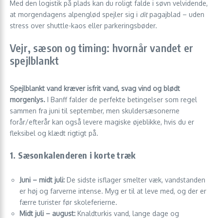
Med den logistik på plads kan du roligt falde i søvn velvidende,
at morgendagens alpenglød spejler sig i
dit
pagajblad – uden
stress over shuttle-kaos eller parkeringsbøder.
Vejr, sæson og timing: hvornår vandet er
spejlblankt
Spejlblankt vand kræver isfrit vand, svag vind og blødt
morgenlys.
I Banff falder de perfekte betingelser som regel
sammen fra juni til september, men skuldersæsonerne
forår/efterår kan også levere magiske øjeblikke, hvis du er
fleksibel og klædt rigtigt på.
1. Sæsonkalenderen i korte træk
Juni – midt juli:
De sidste isflager smelter væk, vandstanden
er høj og farverne intense. Myg er til at leve med, og der er
færre turister før skoleferierne.
Midt juli – august:
Knaldturkis vand, lange dage og