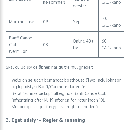
højsommer)
CAD/kano
gæster
140
Moraine Lake
09
Nej
CAD/kano
Banff Canoe
Online 48 t.
60
Club
08
før
CAD/kano
(Vermilion)
Skal du ud
før
de åbner, har du tre muligheder:
Vælg en sø uden bemandet boathouse (Two Jack, Johnson)
og lej udstyr i Banff/Canmore dagen før.
Betal “sunrise pickup”-tillæg hos Banff Canoe Club
(afhentning efter kl. 19 aftenen før, retur inden 10).
Medbring dit eget fartøj – se reglerne nedenfor.
3. Eget udstyr – Regler & rensning