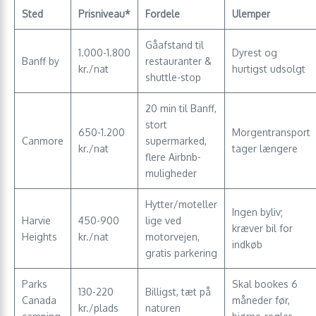
Sted
Prisniveau*
Fordele
Ulemper
Gåafstand til
1.000-1.800
Dyrest og
Banff by
restauranter &
kr./nat
hurtigst udsolgt
shuttle-stop
20 min til Banff,
stort
650-1.200
Morgentransport
Canmore
supermarked,
kr./nat
tager længere
flere Airbnb-
muligheder
Hytter/moteller
Ingen byliv;
Harvie
450-900
lige ved
kræver bil for
Heights
kr./nat
motorvejen,
indkøb
gratis parkering
Parks
Skal bookes 6
130-220
Billigst, tæt på
Canada
måneder før,
kr./plads
naturen