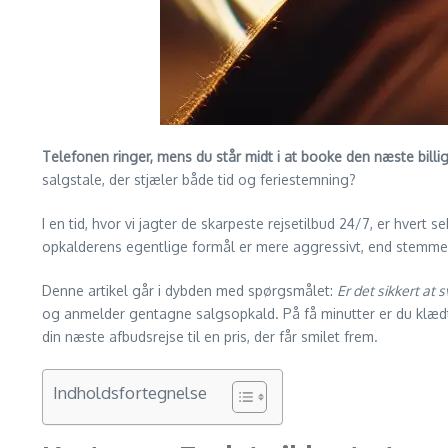
Telefonen ringer, mens du står midt i at booke den næste billi
salgstale, der stjæler både tid og feriestemning?
I en tid, hvor vi jagter de skarpeste rejsetilbud 24/7, er hvert 
opkalderens egentlige formål er mere aggressivt, end stemmen i
Denne artikel går i dybden med spørgsmålet:
Er det sikkert at
og anmelder gentagne salgsopkald. På få minutter er du klædt på
din næste afbudsrejse til en pris, der får smilet frem.
Indholdsfortegnelse