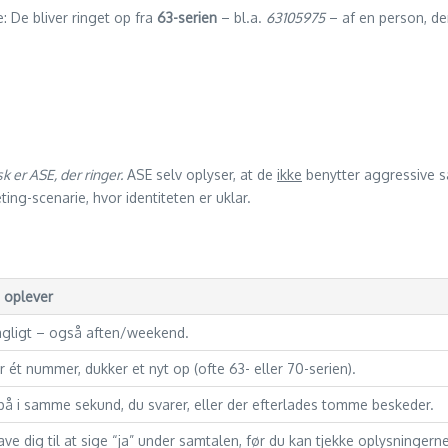
 De bliver ringet op fra
63-serien
– bl.a.
63105975
– af en person, d
k er ASE, der ringer.
ASE selv oplyser, at de
ikke
benytter aggressive sa
ng-scenarie, hvor identiteten er uklar.
 oplever
agligt – også aften/weekend.
 ét nummer, dukker et nyt op (ofte 63- eller 70-serien).
å i samme sekund, du svarer, eller der efterlades tomme beskeder.
ve dig til at sige “ja” under samtalen, før du kan tjekke oplysningerne