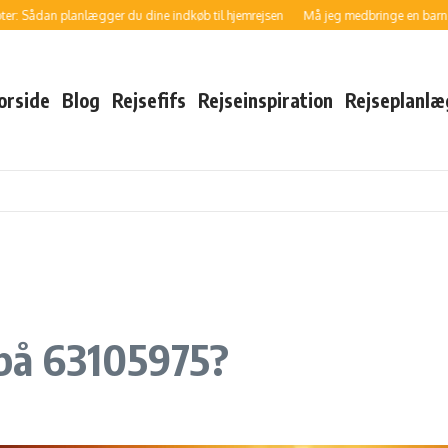
ådan planlægger du dine indkøb til hjemrejsen
Må jeg medbringe en barnevogn g
orside
Blog
Rejsefifs
Rejseinspiration
Rejseplanlæ
 på 63105975?