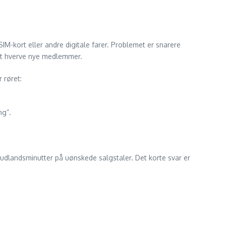
 SIM-kort eller andre digitale farer. Problemet er snarere
r at hverve nye medlemmer.
r røret:
ng”.
re udlandsminutter på uønskede salgs­taler. Det korte svar er