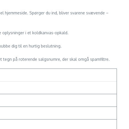
ficiel hjemmeside. Spørger du ind, bliver svarene svævende –
 oplysninger i et kold­kanvas-opkald.
ubbe dig til en hurtig beslutning.
 et tegn på roterende salgsnumre, der skal omgå spam­filtre.