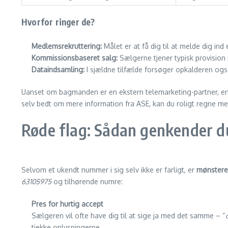
Hvorfor ringer de?
Medlemsrekruttering:
Målet er at få dig til at melde dig ind 
Kommissionsbaseret salg:
Sælgerne tjener typisk provision 
Dataindsamling:
I sjældne tilfælde forsøger opkalderen også
Uanset om bagmanden er en ekstern telemarketing-partner, en 
selv bedt om mere information fra ASE, kan du roligt regne me
Røde flag: Sådan genkender d
Selvom et ukendt nummer i sig selv ikke er farligt, er
mønstere
63105975
og tilhørende numre:
Pres for hurtig accept
Sælgeren vil ofte have dig til at sige ja med det samme – “
tjekke oplysningerne.