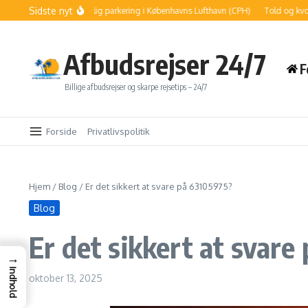
Fortsæt til indhold
Sidste nyt
Sådan finder du billig parkering i Københavns Lufthavn (CPH)
Told og kvoter: S
Afbudsrejser 24/7
F
Billige afbudsrejser og skarpe rejsetips – 24/7
Forside
Privatlivspolitik
Hjem
/
Blog
/
Er det sikkert at svare på 63105975?
Blog
Er det sikkert at svare
→
Indhold
oktober 13, 2025