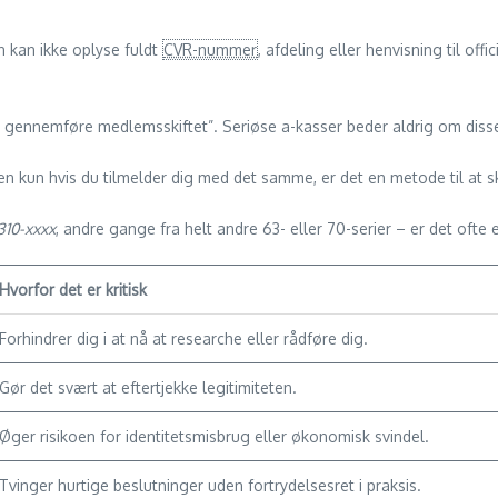
 kan ikke oplyse fuldt
CVR-nummer
, afdeling eller henvisning til of
t gennemføre medlemsskiftet”. Seriøse a-kasser beder aldrig om disse
n kun hvis du tilmelder dig med det samme, er det en metode til at sk
310-xxxx
, andre gange fra helt andre 63- eller 70-serier – er det ofte
Hvorfor det er kritisk
Forhindrer dig i at nå at researche eller rådføre dig.
Gør det svært at eftertjekke legitimiteten.
Øger risikoen for identitets­misbrug eller økonomisk svindel.
Tvinger hurtige beslutninger uden fortrydelses­ret i praksis.