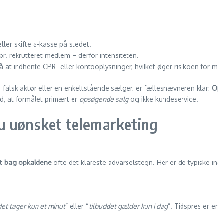
eller skifte a-kasse på stedet.
pr. rekrutteret medlem – derfor intensiteten.
 at indhente CPR- eller kontooplysninger, hvilket øger risikoen for m
falsk aktør eller en enkeltstående sælger, er fællesnævneren klar:
O
d, at formålet primært er
opsøgende salg
og ikke kundeservice.
u uønsket telemarketing
t bag opkaldene
ofte det klareste advarselstegn. Her er de typiske ind
det tager kun et minut
” eller “
tilbuddet gælder kun i dag
”. Tids­pres er e