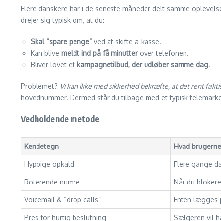
Flere danskere har i de seneste måneder delt samme oplevelse:
drejer sig typisk om, at du:
Skal “spare penge”
ved at skifte a-kasse.
Kan blive
meldt ind på få minutter
over telefonen.
Bliver lovet et
kampagnetilbud, der udløber samme dag
.
Problemet?
Vi kan ikke med sikkerhed bekræfte, at det rent faktis
hovednummer. Dermed står du tilbage med et typisk telemarketi
Vedholdende metode
Kendetegn
Hvad brugerne
Hyppige opkald
Flere gange d
Roterende numre
Når du blokerer
Voicemail & “drop calls”
Enten lægges p
Pres for hurtig beslutning
Sælgeren vil ha