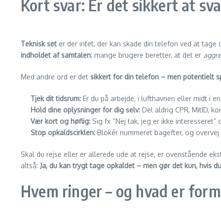
Kort svar: Er det sikkert at s
Teknisk set
er der intet, der kan skade din telefon ved at tage
indholdet af samtalen
: mange brugere beretter, at det er
aggre
Med andre ord er det
sikkert for din telefon – men potentielt sp
Tjek dit tidsrum:
Er du på arbejde, i lufthavnen eller midt i en
Hold dine oplysninger for dig selv:
Del aldrig CPR, MitID, kon
Vær kort og høflig:
Sig fx “Nej tak, jeg er ikke interesseret
Stop opkaldscirklen:
Blokér nummeret bagefter, og overvej at
Skal du rejse eller er allerede ude at rejse, er ovenstående eks
altså:
Ja, du kan trygt tage opkaldet – men gør det kun, hvis du
Hvem ringer – og hvad er form