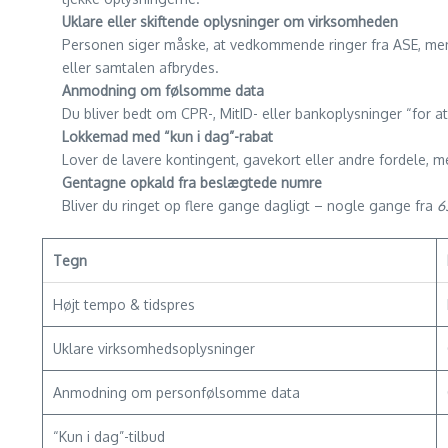
Uklare eller skiftende oplysninger om virksomheden
Personen siger måske, at vedkommende ringer fra ASE, men
eller samtalen afbrydes.
Anmodning om følsomme data
Du bliver bedt om CPR-, MitID- eller bankoplysninger “for a
Lokkemad med “kun i dag”-rabat
Lover de lavere kontingent, gavekort eller andre fordele, me
Gentagne opkald fra beslægtede numre
Bliver du ringet op flere gange dagligt – nogle gange fra
6
Tegn
Højt tempo & tids­pres
Uklare virksomheds­oplysninger
Anmodning om personfølsomme data
“Kun i dag”-tilbud