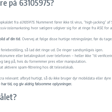
vare på 63105975?
 opkaldet fra
63105975
. Nummeret fører ikke til virus, “high-jacking” af
ssiv telemarketing
, hvor sælgere udgiver sig for at ringe fra ASE fo
ild af din tid
. Overvej at følge disse hurtige retningslinjer, før du tage
 feriebestilling, så lad det ringe ud. De ringer sandsynligvis igen.
tonumre eller betalingskort over telefonen – heller ikke “til verificeri
” og læg på, hvis du fornemmer pres eller manipulation.
 aktivere spam-filtrering hos dit teleselskab.
tra relevant: afbryd hurtigt, så du ikke bruger dyr mobil­data eller dy
 har tid, og giv aldrig følsomme oplysninger.
ålet?