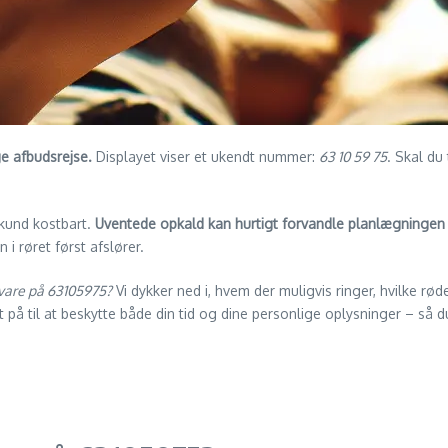
ge afbudsrejse.
Displayet viser et ukendt nummer:
63 10 59 75
. Skal du
sekund kostbart.
Uventede opkald kan hurtigt forvandle planlægningen 
 røret først afslører.
 svare på 63105975?
Vi dykker ned i, hvem der muligvis ringer, hvilke rø
 til at beskytte både din tid og dine personlige oplysninger – så du k