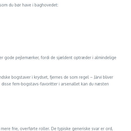
 som du bør have i baghovedet:
er gode pejlemærker, fordi de sjældent optræder i almindelige
ndske bogstaver i krydset, fjernes de som regel – Järvi bliver
isse fem-bogstavs-favoritter i arsenal­let kan du næsten
ere frie, overførte roller. De typiske generiske svar er ord,