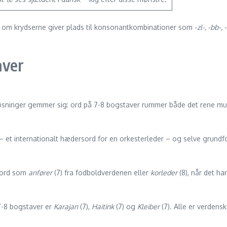
ek om krydserne giver plads til konsonant­kombinationer som
-zl-, -bb-, -
aver
 løsninger gemmer sig: ord på 7-8 bogstaver rummer både det rene mus
 – et internationalt hædersord for en orkesterleder – og selve grun
i ord som
anfører
(7) fra fodboldverdenen eller
korleder
(8), når det h
7-8 bogstaver er
Karajan
(7),
Haitink
(7) og
Kleiber
(7). Alle er verden