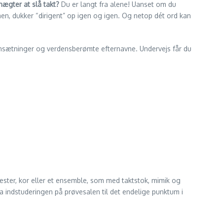
nægter at slå takt?
Du er langt fra alene! Uanset om du
en, dukker “dirigent” op igen og igen. Og netop dét ord kan
mmensætninger og verdensberømte efternavne. Undervejs får du
kester, kor eller et ensemble, som med taktstok, mimik og
ra indstuderingen på prøvesalen til det endelige punktum i