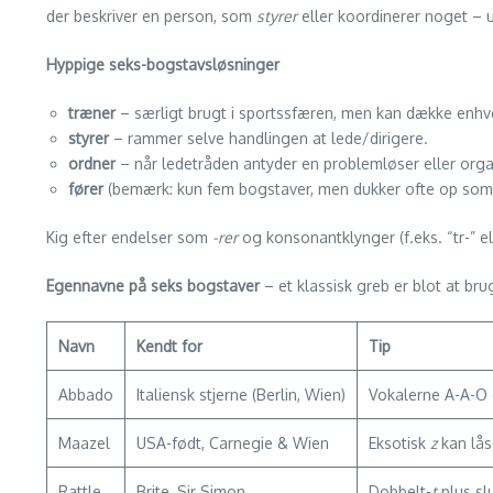
der beskriver en person, som
styrer
eller koordinerer noget – u
Hyppige seks-bogstavs­løsninger
træner
– særligt brugt i sportssfæren, men kan dække enhve
styrer
– rammer selve handlingen at lede/dirigere.
ordner
– når ledetråden antyder en problemløser eller orga
fører
(bemærk: kun fem bogstaver, men dukker ofte op som al
Kig efter endelser som
-rer
og konsonantklynger (f.eks. “tr-” el
Egennavne på seks bogstaver
– et klassisk greb er blot at bru
Navn
Kendt for
Tip
Abbado
Italiensk stjerne (Berlin, Wien)
Vokalerne A-A-O 
Maazel
USA-født, Carnegie & Wien
Eksotisk
z
kan lås
Rattle
Brite, Sir Simon
Dobbelt-
t
plus sl