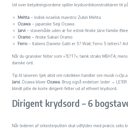
Ud over betydningsordene spiller krydsordskonstruktøren tit 
Mehta
– indisk-israelsk maestro Zubin Mehta
Ozawa
– japanske Seiji Ozawa
Jarvi
– stavemåde uden æ for estisk-finske Järvi-familie (Nee
Oramo
– finske Sakari Oramo
Ferro
– Italiens Daniele Gatti er 5? Wait; Ferro 5 letters? 
Når du gransker felter som »?E?T?«, tænk straks MEHTA; men
danske ord.
Tip til løseren: tjek altid om rubrikken handler om musik (
»Op a
Jarvi
, Özawa bliver
Ozawa
. Brug også endelser: leder → LE?ER
blindt pille de korte dirigent-felter ud af ethvert krydsord.
Dirigent krydsord – 6 bogstav
Når lederen af orkester­­pulten skal udfyldes med præcis seks b