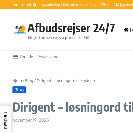
Fortsæt til indhold
Sidste nyt
Sådan finder du billig parkering i Københavns Lufthavn (CPH)
Må jeg medbring
Afbudsrejser 24/7
F
Billige afbudsrejser og skarpe rejsetips – 24/7
Forside
Privatlivspolitik
Hjem
/
Blog
/
Dirigent – løsningord til krydsord
Blog
Dirigent – løsningord t
→
Indhold
november 19, 2025