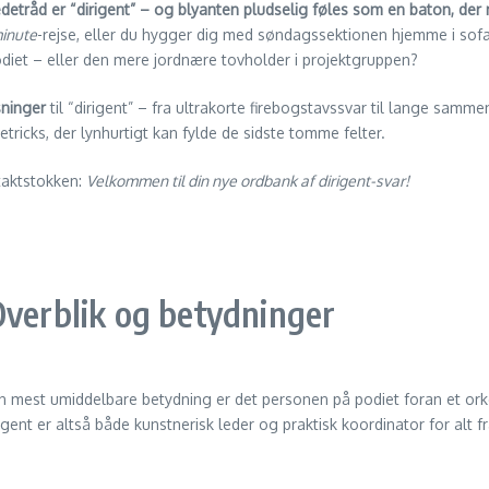
edetråd er “dirigent” – og blyanten pludselig føles som en baton, der 
minute
-rejse, eller du hygger dig med søndagssektionen hjemme i sofa
diet – eller den mere jordnære tovholder i projektgruppen?
sninger
til “dirigent” – fra ultrakorte firebogstavssvar til lange sa
tricks, der lynhurtigt kan fylde de sidste tomme felter.
taktstokken:
Velkommen til din nye ordbank af dirigent-svar!
Overblik og betydninger
I sin mest umiddelbare betydning er det personen på podiet foran et or
gent er altså både kunstnerisk leder og praktisk koordinator for alt f