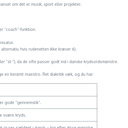
anset om det er musik, sport eller projekter.
r “coach”-funktion.
nisator.
ternativ, hvis rudenetten ikke kræver 6).
ler “st-”), da de ofte passer godt ind i danske krydsordsmønstre.
ge en berømt maestro. Ret diakritik væk, og du har:
er gode “gennemstik”.
e svære kryds.
ut-
le
ses sjældent i dansk – kig efter disse mønstre.