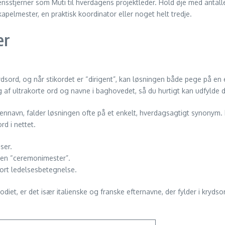
ensstjerner som Muti til hverdagens projektleder. Hold øje med antal
pelmester, en praktisk koordinator eller noget helt tredje.
er
sord, og når stikordet er “dirigent”, kan løsningen både pege på en e
g af ultrakorte ord og navne i baghovedet, så du hurtigt kan udfylde de 
ennavn, falder løsningen ofte på et enkelt, hverdagsagtigt synonym. D
rd i nettet.
ser.
 en “ceremonimester”.
ort ledelsesbetegnelse.
et, er det især italienske og franske efternavne, der fylder i krydso