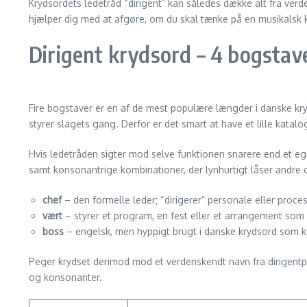
Krydsordets ledetråd “dirigent” kan således dække alt fra verd
hjælper dig med at afgøre, om du skal tænke på en musikalsk ka
Dirigent krydsord – 4 bogstav
Fire bogstaver er en af de mest populære længder i danske kryd
styrer slagets gang. Derfor er det smart at have et lille katalo
Hvis ledetråden sigter mod selve funktionen snarere end et eg
samt konsonantrige kombinationer, der lynhurtigt låser andre o
chef
– den formelle leder; “dirigerer” personale eller proces
vært
– styrer et program, en fest eller et arrangement som
boss
– engelsk, men hyppigt brugt i danske krydsord som k
Peger krydset derimod mod et verdenskendt navn fra dirigentpodi
og konsonanter.