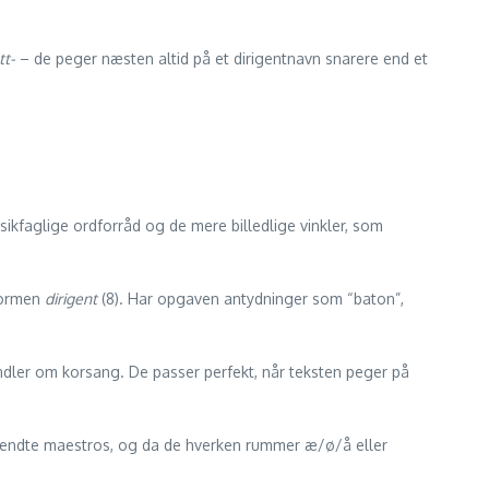
tt-
– de peger næsten altid på et dirigent­navn snarere end et
ikfaglige ordforråd og de mere billedlige vinkler, som
dformen
dirigent
(8). Har opgaven antydninger som “baton”,
andler om korsang. De passer perfekt, når teksten peger på
skendte maestros, og da de hverken rummer æ/ø/å eller