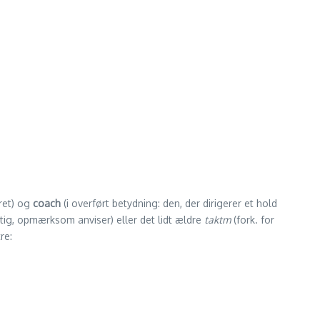
tret) og
coach
(i overført betydning: den, der dirigerer et hold
tig, opmærksom anviser) eller det lidt ældre
takt­m
(fork. for
re: