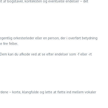
let af bogstaver, konteksten og eventuelle endelser – det
gentlig orkesterleder eller en person, der i overført betydning
fire felter.
em kan du afkode ved at se efter endelser som -f eller -rt
rdene – korte, klangfulde og lette at flette ind mellem vokaler