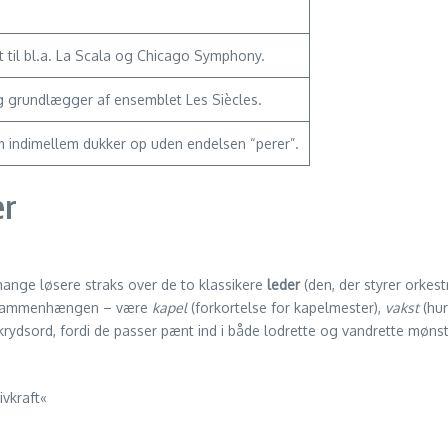
et til bl.a. La Scala og Chicago Symphony.
og grundlægger af ensemblet Les Siècles.
m indimellem dukker op uden endelsen “perer”.
er
 mange løsere straks over de to klassikere
leder
(den, der styrer orkes
af sammenhængen – være
kapel
(forkortelse for kapelmester),
vakst
(hur
krydsord, fordi de passer pænt ind i både lodrette og vandrette mønst
ivkraft«