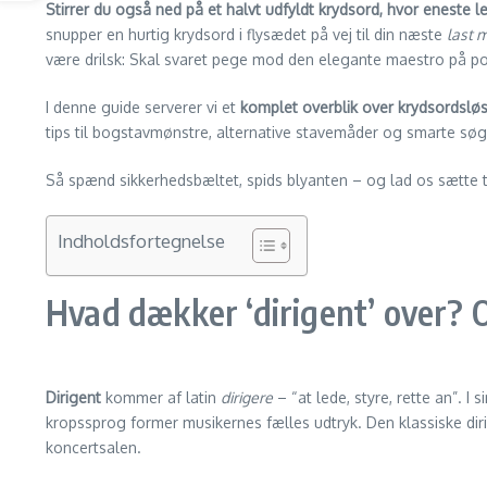
Stirrer du også ned på et halvt udfyldt krydsord, hvor eneste l
snupper en hurtig krydsord i flysædet på vej til din næste
last 
være drilsk: Skal svaret pege mod den elegante maestro på po
I denne guide serverer vi et
komplet overblik over krydsordslø
tips til bogstav­mønstre, alternative stavemåder og smarte søge
Så spænd sikkerhedsbæltet, spids blyanten – og lad os sætte 
Indholdsfortegnelse
Hvad dækker ‘dirigent’ over? 
Dirigent
kommer af latin
dirigere
– “at lede, styre, rette an”. 
kropssprog former musikernes fælles udtryk. Den klassiske diri
koncertsalen.