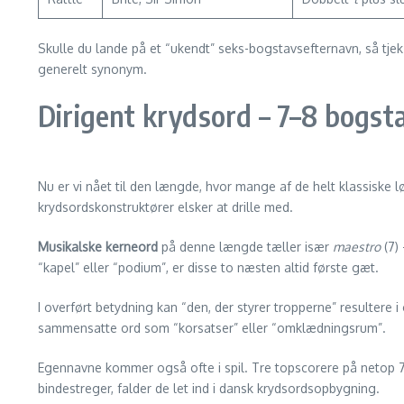
Skulle du lande på et “ukendt” seks-bogstavs­efternavn, så tj
generelt synonym.
Dirigent krydsord – 7–8 bogst
Nu er vi nået til den længde, hvor mange af de helt klassiske
krydsordskonstruktører elsker at drille med.
Musikalske kerneord
på denne længde tæller især
maestro
(7)
“kapel” eller “podium”, er disse to næsten altid første gæt.
I overført betydning kan “den, der styrer tropperne” resultere 
sammensatte ord som “korsatser” eller “omklædningsrum”.
Egennavne kommer også ofte i spil. Tre topscorere på netop 
bindestreger, falder de let ind i dansk krydsordsopbygning.