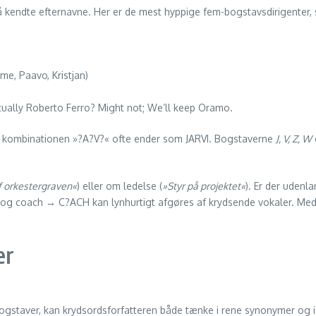
på kendte efternavne. Her er de mest hyppige fem-bogstavsdirigenter,
me, Paavo, Kristjan)
Actually Roberto Ferro? Might not; We’ll keep Oramo.
s kombinationen »?A?V?« ofte ender som JARVI. Bogstaverne
J, V, Z, W
f orkestergraven«
) eller om ledelse (
»Styr på projektet«
). Er der udenla
 og coach → C?ACH kan lynhurtigt afgøres af krydsende vokaler. Med d
er
ogstaver, kan krydsords­forfatteren både tænke i rene synonymer og i m