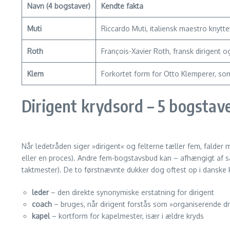
Navn (4 bogstaver)
Kendte fakta
Muti
Riccardo Muti, italiensk maestro knytt
Roth
François-Xavier Roth, fransk dirigent 
Klem
Forkortet form for Otto Klemperer, so
Dirigent krydsord – 5 bogstav
Når ledetråden siger »dirigent« og felterne tæller fem, falder
eller en proces). Andre fem-bogstavsbud kan – afhængigt 
takt­mester). De to førstnævnte dukker dog oftest op i danske 
leder
– den direkte synonymiske erstatning for dirigent
coach
– bruges, når dirigent forstås som »organiserende dr
kapel
– kortform for kapelmester, især i ældre kryds