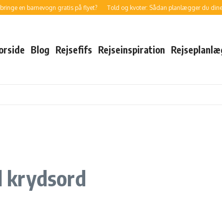
e en barnevogn gratis på flyet?
Told og kvoter: Sådan planlægger du dine indk
orside
Blog
Rejsefifs
Rejseinspiration
Rejseplanlæ
il krydsord