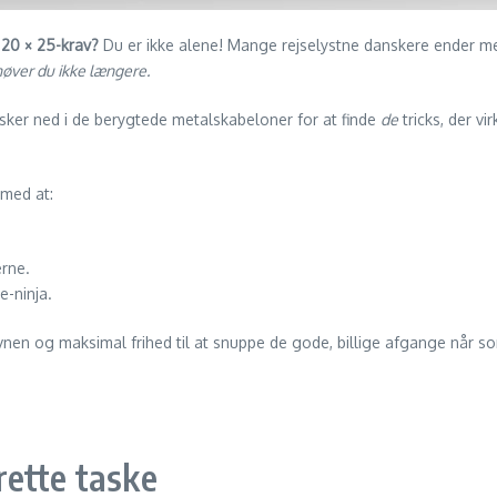
 20 × 25-krav?
Du er ikke alene! Mange rejselystne danskere ender me
øver du ikke længere.
 tasker ned i de berygtede metalskabeloner for at finde
de
tricks, der v
 med at:
erne.
e-ninja.
havnen og maksimal frihed til at snuppe de gode, billige afgange når s
rette taske