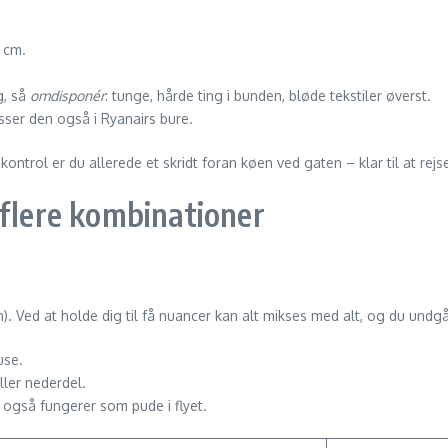
5 cm.
g, så
om­disponér
: tunge, hårde ting i bunden, bløde tekstiler øverst.
asser den også i Ryanairs bure.
ntrol er du allerede et skridt foran køen ved gaten – klar til at rejse 
 flere kombinationer
en). Ved at holde dig til få nuancer kan alt mikses med alt, og du undg
use.
ller nederdel.
m også fungerer som pude i flyet.