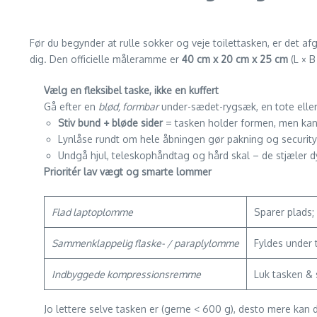
Før du begynder at rulle sokker og veje toilettasken, er det a
dig. Den officielle måle­ramme er
40 cm x 20 cm x 25 cm
(L × B
Vælg en fleksibel taske, ikke en kuffert
Gå efter en
blød, formbar
under-sædet-rygsæk, en tote eller
Stiv bund + bløde sider
= tasken holder formen, men ka
Lynlåse rundt om hele åbningen gør pakning og securit
Undgå hjul, teleskophåndtag og hård skal – de stjæler d
Prioritér lav vægt og smarte lommer
Flad laptoplomme
Sparer plads;
Sammenklappelig flaske- / paraplylomme
Fyldes under 
Indbyggede kompressionsremme
Luk tasken & 
Jo lettere selve tasken er (gerne < 600 g), desto mere kan d