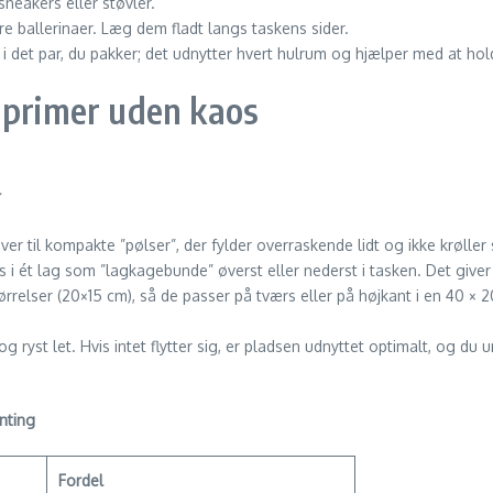
neakers eller støvler.
are ballerinaer. Læg dem fladt langs taskens sider.
i det par, du pakker; det udnytter hvert hulrum og hjælper med at ho
mprimer uden kaos
r
ver til kompakte ”pølser”, der fylder overraskende lidt og ikke krøller 
es i ét lag som ”lagkagebunde” øverst eller nederst i tasken. Det give
ørrelser (20×15 cm), så de passer på tværs eller på højkant i en 40 ×
og ryst let. Hvis intet flytter sig, er pladsen udnyttet optimalt, og du
enting
Fordel