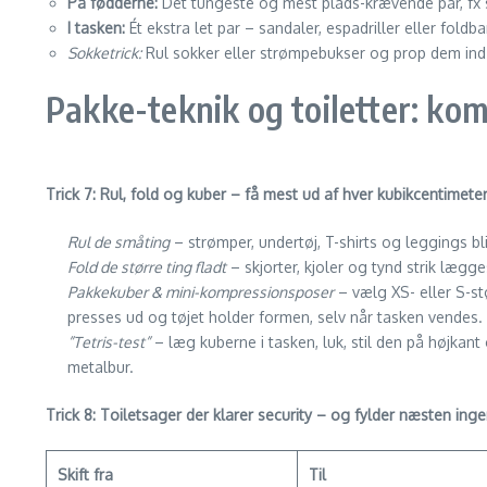
På fødderne:
Det tungeste og mest plads-krævende par, fx s
I tasken:
Ét ekstra let par – sandaler, espadriller eller foldb
Sokketrick:
Rul sokker eller strømpebukser og prop dem ind 
Pakke-teknik og toiletter: ko
Trick 7: Rul, fold og kuber – få mest ud af hver kubikcentimete
Rul de småting
– strømper, undertøj, T-shirts og leggings bli
Fold de større ting fladt
– skjorter, kjoler og tynd strik lægg
Pakkekuber & mini-kompressionsposer
– vælg XS- eller S-st
presses ud og tøjet holder formen, selv når tasken vendes.
”Tetris-test”
– læg kuberne i tasken, luk, stil den på højkant 
metalbur.
Trick 8: Toiletsager der klarer security – og fylder næsten ing
Skift fra
Til