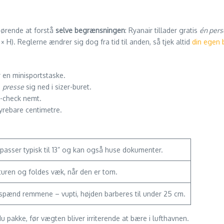
fgørende at forstå
selve begrænsningen
: Ryanair tillader gratis
én pers
 × H). Reglerne ændrer sig dog fra tid til anden, så tjek altid
din egen 
 en minisportstaske.
n
presse
sig ned i sizer-buret.
y-check nemt.
yrebare centimetre.
 passer typisk til 13” og kan også huse dokumenter.
turen og foldes væk, når den er tom.
spænd remmene – vupti, højden barberes til under 25 cm.
u pakke, før vægten bliver irriterende at bære i lufthavnen.