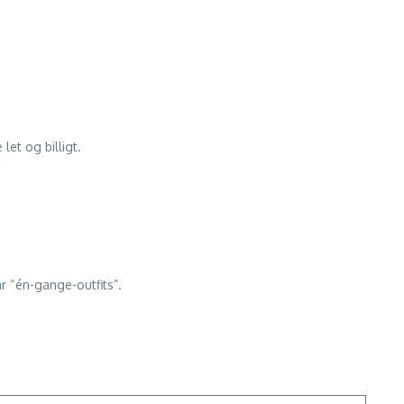
let og billigt.
år “én-gange-outfits”.