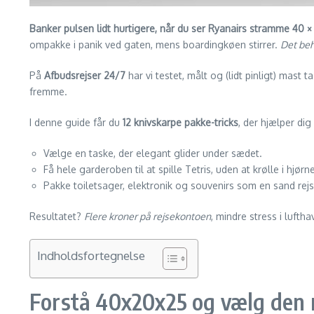
Banker pulsen lidt hurtigere, når du ser Ryanairs stramme 40 ×
ompakke i panik ved gaten, mens boardingkøen stirrer.
Det beh
På
Afbudsrejser 24/7
har vi testet, målt og (lidt pinligt) mast
fremme.
I denne guide får du
12 knivskarpe pakke-tricks
, der hjælper dig
Vælge en taske, der elegant glider under sædet.
Få hele garderoben til at spille Tetris, uden at krølle i hjørn
Pakke toiletsager, elektronik og souvenirs som en sand rejs
Resultatet?
Flere kroner på rejsekontoen
, mindre stress i luft
Indholdsfortegnelse
Forstå 40x20x25 og vælg den 