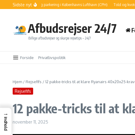
Fortsæt til indhold
Sidste nyt
ådan finder du billig parkering i Københavns Lufthavn (CPH)
Told og kvoter: Så
Afbudsrejser 24/7
F
Billige afbudsrejser og skarpe rejsetips – 24/7
Forside
Privatlivspolitik
Hjem
/
Rejsefifs
/
12 pakke-tricks til at klare Ryanairs 40x20x25-krav
Rejsefifs
12 pakke-tricks til at 
→
Indhold
november 11, 2025