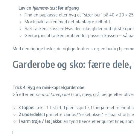
Lav en
hjemme-test
før afgang
Find en papkasse eller byg et “sizer-bur” på 40 × 20 × 2
Mock-pak tasken med det planlagte indhold.
Sæt tasken i kassen: Hvis den ikke glider ned første gan
Gentag, indtil tasken problemfrit passer i kassen – så p
Med den rigtige taske, de rigtige features og en hurtig hjemme­ko
Garderobe og sko: færre dele,
Trick 4: Byg en mini-kapselgarderobe
Gå efter en
neutral farvepalet
(sort, navy, grå, beige eller oliv
3 toppe:
f.eks. 1 T-shirt, 1 pæn skjorte, 1 langærmet merinobl
2 underdele:
1 par lette chinos/”rejsebukser” + 1 par shorts e
1 varm trøje / let jakke:
en tynd fleece eller quiltet liner, so