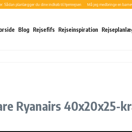
dan planlægger du dine indkøb til hjemrejsen
Må jeg medbringe en barnevogn gr
orside
Blog
Rejsefifs
Rejseinspiration
Rejseplanlæ
klare Ryanairs 40x20x25-k