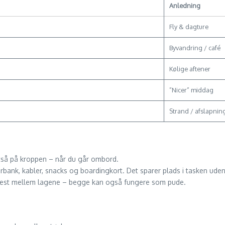
Anledning
Fly & dagture
Byvandring / café
Kølige aftener
”Nicer” middag
Strand / afslapnin
tså på kroppen – når du går ombord.
ank, kabler, snacks og boardingkort. Det sparer plads i tasken uden
nvest mellem lagene – begge kan også fungere som pude.