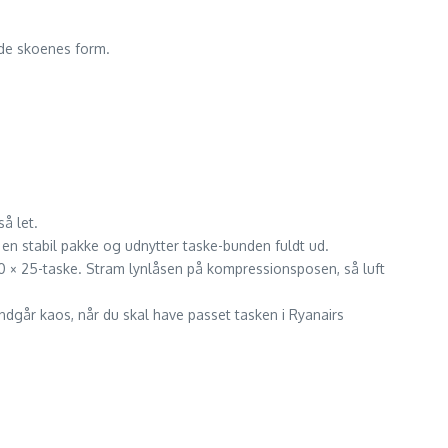
lde skoenes form.
så let.
r en stabil pakke og udnytter taske-bunden fuldt ud.
 20 × 25-taske. Stram lynlåsen på kompressionsposen, så luft
 undgår kaos, når du skal have passet tasken i Ryanairs